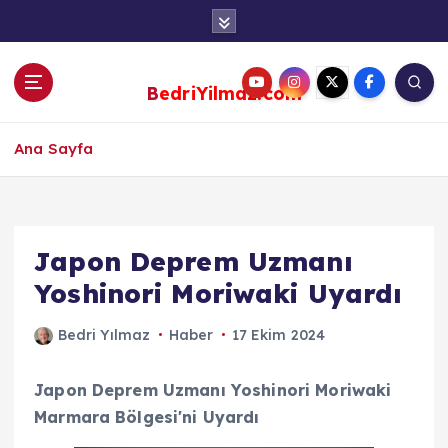
S
k
i
p
BedriYilmaz.com
t
o
c
Ana Sayfa
o
n
t
e
Japon Deprem Uzmanı
n
Yoshinori Moriwaki Uyardı
t
Bedri Yılmaz
Haber
17 Ekim 2024
Japon Deprem Uzmanı Yoshinori
Moriwaki
Marmara Bölgesi'ni Uyardı