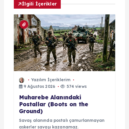
İlgili İçerikler
m
Yazılım İçeriklerim
9 Ağustos 2026
574 views
Muharebe Alanındaki
Postallar (Boots on the
Ground)
Savaş alanında postalı çamurlanmayan
askerler savaşı kazanamaz.