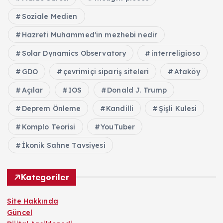
Soziale Medien
Hazreti Muhammed'in mezhebi nedir
Solar Dynamics Observatory
interreligioso
GDO
çevrimiçi sipariş siteleri
Ataköy
Açılar
IOS
Donald J. Trump
Deprem Önleme
Kandilli
Şişli Kulesi
Komplo Teorisi
YouTuber
İkonik Sahne Tavsiyesi
Kategoriler
Site Hakkında
Güncel