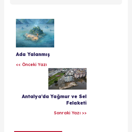
Y
a
z
Ada Yalanmış
ı
<< Önceki Yazı
l
a
Antalya’da Yağmur ve Sel
Felaketi
r
Sonraki Yazı >>
ı