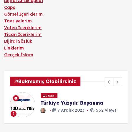
Dijital Ansiklopedi
Caps
Görsel İçeriklerim
Tavsiyelerim
Video İçeriklerim
Ticari İçeriklerim
Dijital Sözlük
Linklerim
Gerçek İslam
Bakmamış Olabilirsiniz
Güncel
st
Türkiye Yüzyılı: Boşanma
ws
7 Aralık 2023
552 views
1