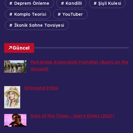
Deprem Önleme
Kandilli
Şişli Kulesi
Komplo Teorisi
YouTuber
İkonik Sahne Tavsiyesi
Güncel
Muharebe Alanındaki Postallar (Boots on the
Ground)
Bedri
9 Ağustos 2026
Streisand Etkisi
Bedri
9 Ağustos 2026
Sign of the Times - Harry Styles (2017)
Bedri
9 Ağustos 2026