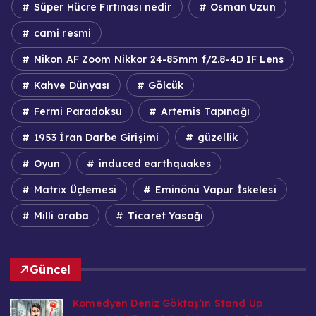
Süper Hücre Fırtınası nedir
Osman Uzun
cami resmi
Nikon AF Zoom Nikkor 24-85mm f/2.8-4D IF Lens
Kahve Dünyası
Gölcük
Fermi Paradoksu
Artemis Tapınağı
1953 İran Darbe Girişimi
güzellik
Oyun
induced earthquakes
Matrix Üçlemesi
Eminönü Vapur İskelesi
Milli araba
Ticaret Yasağı
Güncel
Komedyen Deniz Göktaş’ın Stand Up