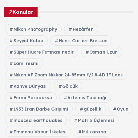
Konular
Nikon Photography
Hezârfen
Seyyid Kutub
Henri Cartier-Bresson
Süper Hücre Fırtınası nedir
Osman Uzun
cami resmi
Nikon AF Zoom Nikkor 24-85mm f/2.8-4D IF Lens
Kahve Dünyası
Gölcük
Fermi Paradoksu
Artemis Tapınağı
1953 İran Darbe Girişimi
güzellik
Oyun
induced earthquakes
Matrix Üçlemesi
Eminönü Vapur İskelesi
Milli araba