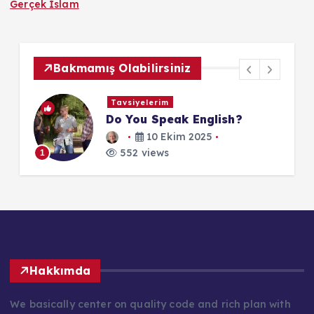
Gerçek İslam
Bakmamış Olabilirsiniz
Tavsiyelerim
Do You Speak English?
10 Ekim 2025
552 views
1
1
Hakkımda
We basically center on quality code and rich plan with