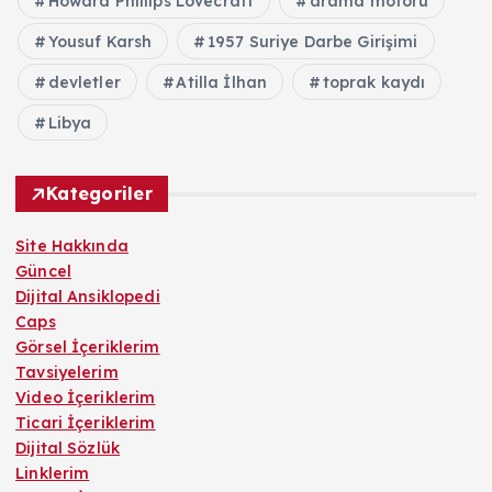
Howard Phillips Lovecraft
arama motoru
Yousuf Karsh
1957 Suriye Darbe Girişimi
devletler
Atilla İlhan
toprak kaydı
Libya
Kategoriler
Site Hakkında
Güncel
Dijital Ansiklopedi
Caps
Görsel İçeriklerim
Tavsiyelerim
Video İçeriklerim
Ticari İçeriklerim
Dijital Sözlük
Linklerim