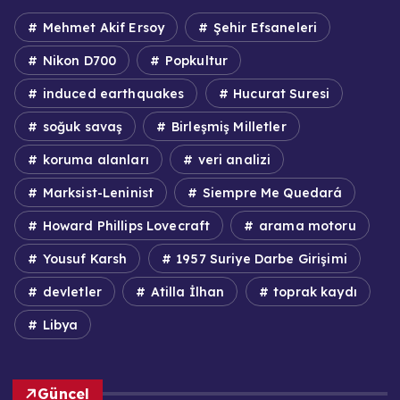
Mehmet Akif Ersoy
Şehir Efsaneleri
Nikon D700
Popkultur
induced earthquakes
Hucurat Suresi
soğuk savaş
Birleşmiş Milletler
koruma alanları
veri analizi
Marksist-Leninist
Siempre Me Quedará
Howard Phillips Lovecraft
arama motoru
Yousuf Karsh
1957 Suriye Darbe Girişimi
devletler
Atilla İlhan
toprak kaydı
Libya
Güncel