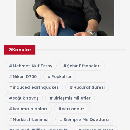
Konular
Mehmet Akif Ersoy
Şehir Efsaneleri
Nikon D700
Popkultur
induced earthquakes
Hucurat Suresi
soğuk savaş
Birleşmiş Milletler
koruma alanları
veri analizi
Marksist-Leninist
Siempre Me Quedará