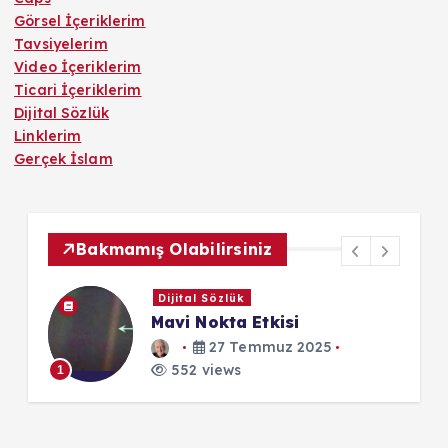
Görsel İçeriklerim
Tavsiyelerim
Video İçeriklerim
Ticari İçeriklerim
Dijital Sözlük
Linklerim
Gerçek İslam
Bakmamış Olabilirsiniz
Dijital Sözlük
e
Mavi Nokta Etkisi
de
27 Temmuz 2025
552 views
1
1