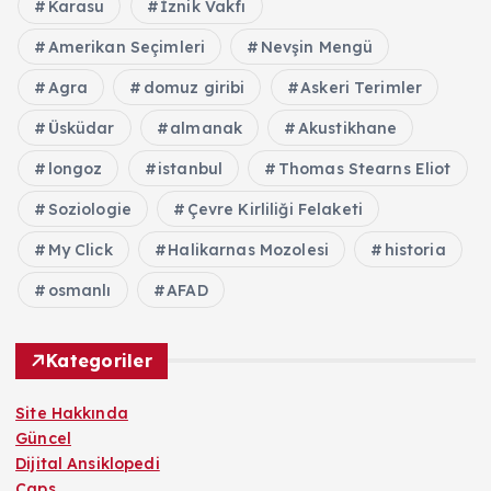
Karasu
İznik Vakfı
Amerikan Seçimleri
Nevşin Mengü
Agra
domuz giribi
Askeri Terimler
Üsküdar
almanak
Akustikhane
longoz
istanbul
Thomas Stearns Eliot
Soziologie
Çevre Kirliliği Felaketi
My Click
Halikarnas Mozolesi
historia
osmanlı
AFAD
Kategoriler
Site Hakkında
Güncel
Dijital Ansiklopedi
Caps