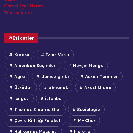
Görsel İçeriklerim
Tavsiyelerim
Etiketler
Karasu
İznik Vakfı
Amerikan Seçimleri
Nevşin Mengü
Agra
domuz giribi
Askeri Terimler
Üsküdar
almanak
Akustikhane
longoz
istanbul
Thomas Stearns Eliot
Soziologie
Çevre Kirliliği Felaketi
My Click
Halikarnas Mozolesi
historia