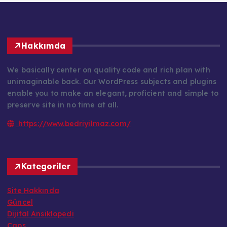
Hakkımda
We basically center on quality code and rich plan with
unimaginable back. Our WordPress subjects and plugins
enable you to make an elegant, proficient and simple to
preserve site in no time at all.
https://www.bedriyilmaz.com/
Kategoriler
Site Hakkında
Güncel
Dijital Ansiklopedi
Caps