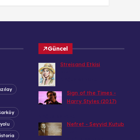
Güncel
Streisand Etkisi
Bedri
9 Ağustos 2026
ızılay
Sign of the Times -
Harry Styles (2017)
Bedri
arköy
9 Ağustos 2026
Nefret - Seyyid Kutub
yolu
Bedri
istoria
9 Ağustos 2026