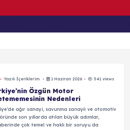
h
e
İçeriklerim
Blog
Yazılı İçeriklerim
1 Haziran 2026
541 views
rkiye’nin Özgün Motor
etememesinin Nedenleri
iye’de ağır sanayi, savunma sanayii ve otomotiv
öründe son yıllarda atılan büyük adımlar,
berinde çok temel ve haklı bir soruyu da