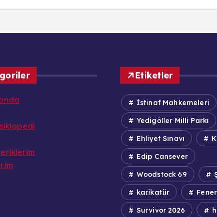
goriler
Etiketler
kında
İstinaf Mahkemeleri
Yedigöller Milli Parkı
nsiklopedi
Ehliyet Sınavı
K
eriklerim
Edip Cansever
erim
Woodstock 69
Ş
karikatür
Fener
Survivor 2026
h