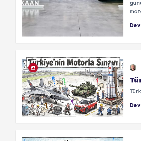
gün
mot
De
Tü
Türk
De