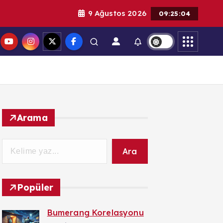
9 Ağustos 2026
9:25:04 AM
Arama
Ara
Popüler
Bumerang Korelasyonu