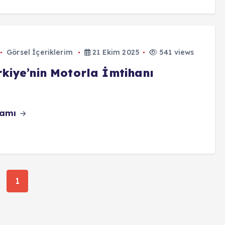
Görsel İçeriklerim
21 Ekim 2025
541 views
rkiye’nin Motorla İmtihanı
vamı
1