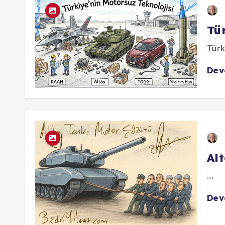
Tür
Türk
De
Al
...
De