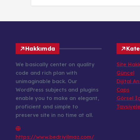
Hakkımda
Kate
We basically center on quality
Site Hak
code and rich plan with
Güncel
unimaginable back. Our
Dijital A
WordPress subjects and plugins
Caps
enable you to make an elegant,
Görsel İç
proficient and simple to
Tavsiyel
preserve site in no time at all.
https://www.bedriyilmaz.com/