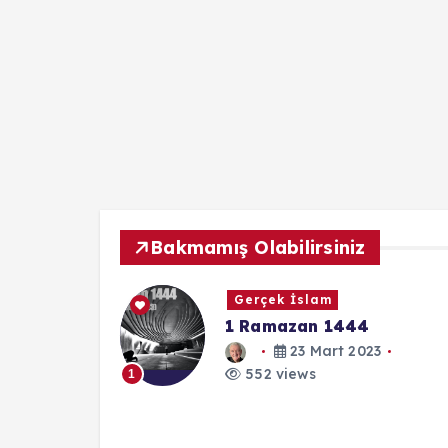
Bakmamış Olabilirsiniz
Gerçek İslam
 Dosyası:
1 Ramazan 1444
aybetti?
23 Mart 2023
024
552 views
1