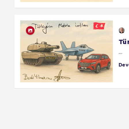
Tü
...
De