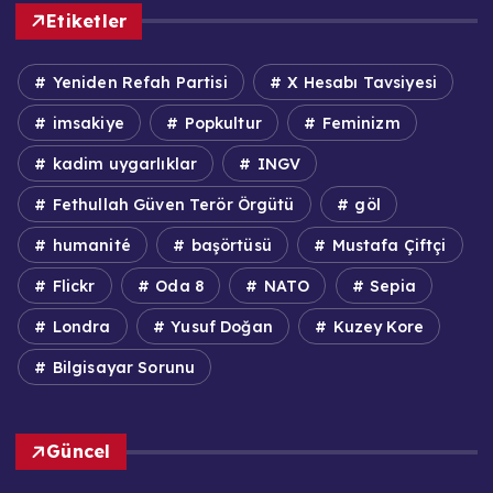
Etiketler
Yeniden Refah Partisi
X Hesabı Tavsiyesi
imsakiye
Popkultur
Feminizm
kadim uygarlıklar
INGV
Fethullah Güven Terör Örgütü
göl
humanité
başörtüsü
Mustafa Çiftçi
Flickr
Oda 8
NATO
Sepia
Londra
Yusuf Doğan
Kuzey Kore
Bilgisayar Sorunu
Güncel