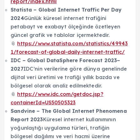
report/index.html
Statista – Global Internet Traffic Per Day
2024
Günlük küresel internet trafiğini
petabayt ve exabayt ölçeğinde özetleyen
güncel grafik ve tablolar içermektedir.
📎
https://www.statista.com/statistics/49943
1/forecast-of-global-daily-internet-traffic/
IDC – Global DataSphere Forecast 2023–
2027
IDC’nin verilerine göre dünya genelinde
dijital veri üretimi ve trafiği yıllık bazda ve
bölgesel olarak analiz edilmektedir.
📎
https://www.idc.com/getdoc.jsp?
containerId=US50505323
Sandvine – The Global Internet Phenomena
Report 2023
Küresel internet kullanımının
yoğunlaştığı uygulama türleri, trafiğin
bölgesel dağılımı ve veri hacmi üzerine