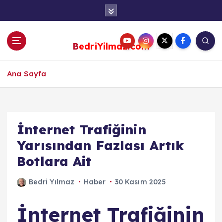
S
k
i
p
BedriYilmaz.com
t
o
c
Ana Sayfa
o
n
t
e
İnternet Trafiğinin
n
Yarısından Fazlası Artık
t
Botlara Ait
Bedri Yılmaz
Haber
30 Kasım 2025
İnternet Trafiğinin