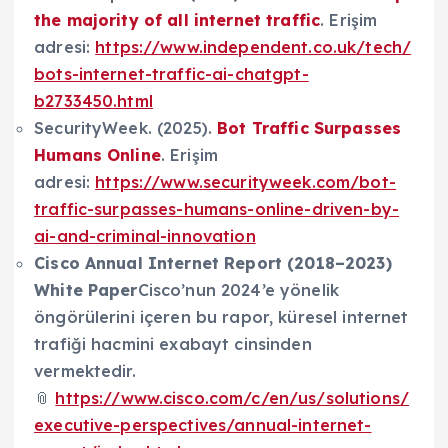
the majority of all internet traffic
. Erişim
adresi:
https://www.independent.co.uk/tech/
bots-internet-traffic-ai-chatgpt-
b2733450.html
SecurityWeek. (2025).
Bot Traffic Surpasses
Humans Online
. Erişim
adresi:
https://www.securityweek.com/bot-
traffic-surpasses-humans-online-driven-by-
ai-and-criminal-innovation
Cisco Annual Internet Report (2018–2023)
White Paper
Cisco’nun 2024’e yönelik
öngörülerini içeren bu rapor, küresel internet
trafiği hacmini exabayt cinsinden
vermektedir.
📎
https://www.cisco.com/c/en/us/solutions/
executive-perspectives/annual-internet-