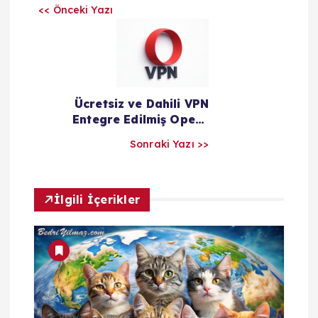
Şirketler
<< Önceki Yazı
ı
l
a
Ücretsiz ve Dahili VPN
r
Entegre Edilmiş Opera
Browser
Sonraki Yazı >>
ı
m
İlgili İçerikler