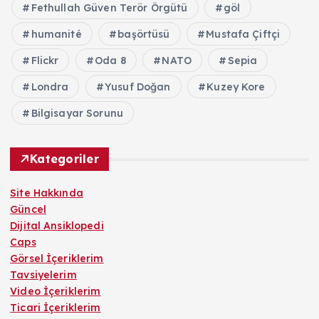
Fethullah Güven Terör Örgütü
göl
humanité
başörtüsü
Mustafa Çiftçi
Flickr
Oda 8
NATO
Sepia
Londra
Yusuf Doğan
Kuzey Kore
Bilgisayar Sorunu
Kategoriler
Site Hakkında
Güncel
Dijital Ansiklopedi
Caps
Görsel İçeriklerim
Tavsiyelerim
Video İçeriklerim
Ticari İçeriklerim