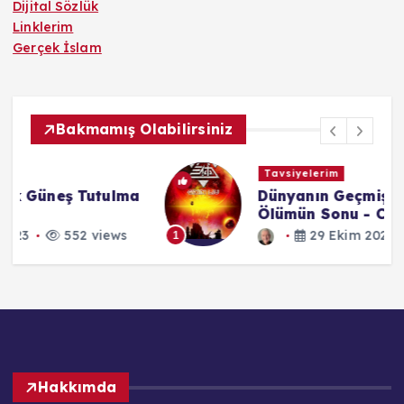
Dijital Sözlük
Linklerim
Gerçek İslam
Bakmamış Olabilirsiniz
Tavsiyelerim
a
Dünyanın Geçmişi Üçlemesi 3 -
Ölümün Sonu - Cixin Liu (2017)
29 Ekim 2025
552 views
1
Hakkımda