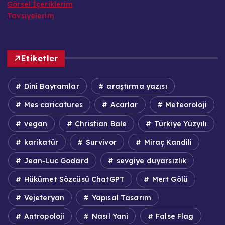
Görsel İçeriklerim
Tavsiyelerim
Etiketler
Dini Bayramlar
araştırma yazısı
Mes caricatures
Acarlar
Meteoroloji
vegan
Christian Bale
Türkiye Yüzyılı
karikatür
Survivor
Miraç Kandili
Jean-Luc Godard
sevgiye duyarsızlık
Hükümet Sözcüsü ChatGPT
Mert Gölü
Vejeteryan
Yapısal Tasarım
Antropoloji
Nasıl Yani
False Flag