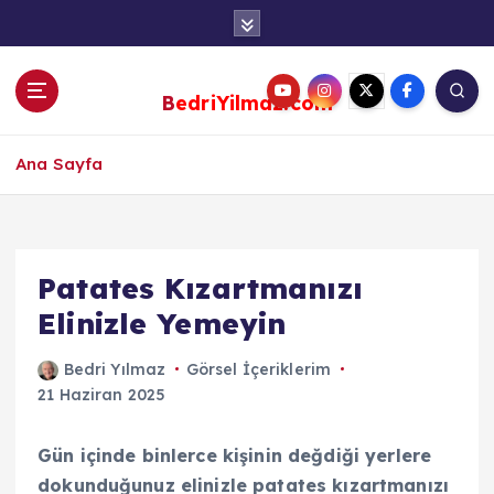
S
k
i
p
BedriYilmaz.com
t
o
c
Ana Sayfa
o
n
t
e
Patates Kızartmanızı
n
Elinizle Yemeyin
t
Bedri Yılmaz
Görsel İçeriklerim
21 Haziran 2025
Gün içinde binlerce kişinin değdiği yerlere
dokunduğunuz elinizle patates kızartmanızı