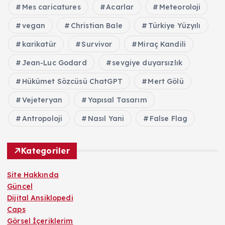
Mes caricatures
Acarlar
Meteoroloji
vegan
Christian Bale
Türkiye Yüzyılı
karikatür
Survivor
Miraç Kandili
Jean-Luc Godard
sevgiye duyarsızlık
Hükümet Sözcüsü ChatGPT
Mert Gölü
Vejeteryan
Yapısal Tasarım
Antropoloji
Nasıl Yani
False Flag
Kategoriler
Site Hakkında
Güncel
Dijital Ansiklopedi
Caps
Görsel İçeriklerim