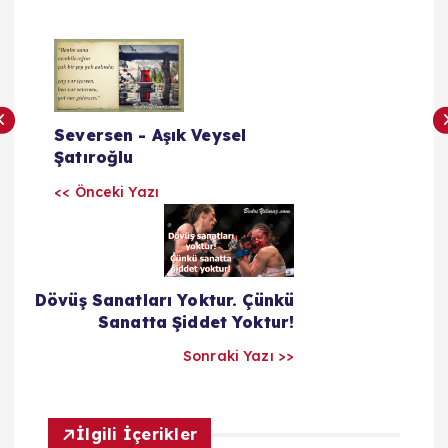
Y
a
Seversen - Aşık Veysel
z
Şatıroğlu
<< Önceki Yazı
ı
l
a
Dövüş Sanatları Yoktur. Çünkü
Sanatta Şiddet Yoktur!
r
Sonraki Yazı >>
ı
İlgili İçerikler