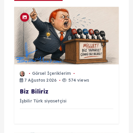
m
Görsel İçeriklerim
7 Ağustos 2026
574 views
Biz Biliriz
İşbilir Türk siyasetçisi