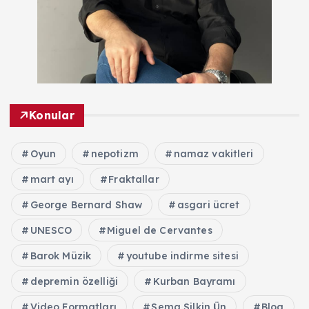
Konular
Oyun
nepotizm
namaz vakitleri
mart ayı
Fraktallar
George Bernard Shaw
asgari ücret
UNESCO
Miguel de Cervantes
Barok Müzik
youtube indirme sitesi
depremin özelliği
Kurban Bayramı
Video Formatları
Sema Silkin Ün
Blog