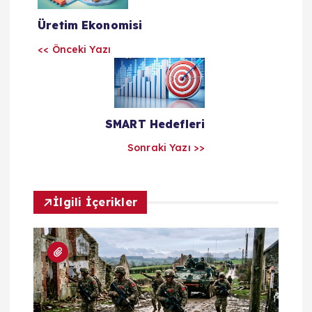
z
Üretim Ekonomisi
ı
<< Önceki Yazı
l
a
SMART Hedefleri
Sonraki Yazı >>
r
ı
İlgili İçerikler
m