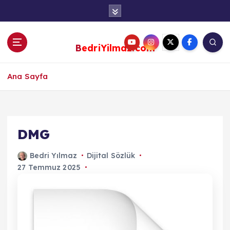
S
k
i
p
BedriYilmaz.com
t
o
c
Ana Sayfa
o
n
t
e
DMG
n
t
Bedri Yılmaz
Dijital Sözlük
27 Temmuz 2025