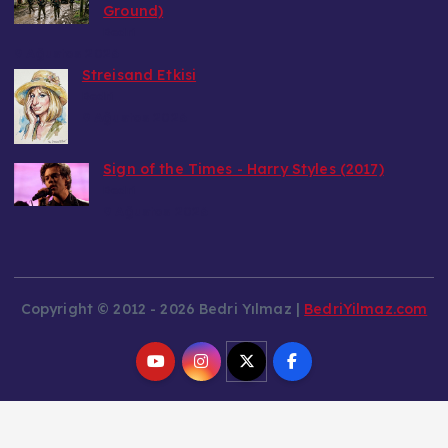
Ground)
Bedri
9 Ağustos 2026
Streisand Etkisi
Bedri
9 Ağustos 2026
Sign of the Times - Harry Styles (2017)
Bedri
9 Ağustos 2026
Copyright © 2012 - 2026 Bedri Yılmaz |
BedriYilmaz.com