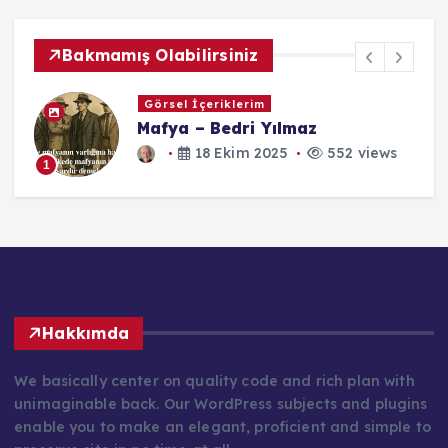
Bakmamış Olabilirsiniz
Görsel İçeriklerim
Mafya – Bedri Yılmaz
18 Ekim 2025
552 views
1
Hakkımda
We basically center on quality code and rich plan with
unimaginable back. Our WordPress subjects and plugins
enable you to make an elegant, proficient and simple to