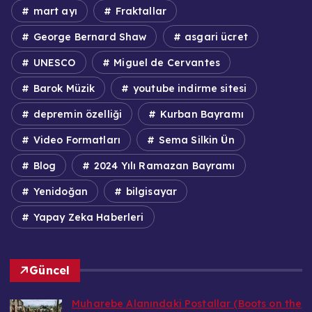
mart ayı
Fraktallar
George Bernard Shaw
asgari ücret
UNESCO
Miguel de Cervantes
Barok Müzik
youtube indirme sitesi
depremin özelliği
Kurban Bayramı
Video Formatları
Sema Silkin Ün
Blog
2024 Yılı Ramazan Bayramı
Yenidoğan
bilgisayar
Yapay Zeka Haberleri
Güncel
Muharebe Alanındaki Postallar (Boots on the