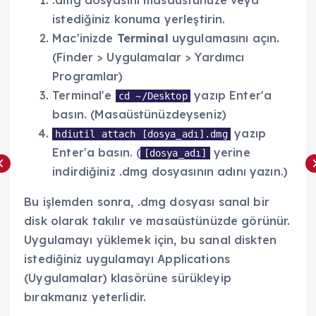
istediğiniz konuma yerleştirin.
Mac'inizde
Terminal
uygulamasını açın.
(Finder > Uygulamalar > Yardımcı
Programlar)
Terminal'e
yazıp Enter'a
cd ~/Desktop
basın. (Masaüstünüzdeyseniz)
yazıp
hdiutil attach [dosya_adı].dmg
Enter'a basın. (
yerine
[dosya_adı]
indirdiğiniz .dmg dosyasının adını yazın.)
Bu işlemden sonra, .dmg dosyası sanal bir
disk olarak takılır ve masaüstünüzde görünür.
Uygulamayı yüklemek için, bu sanal diskten
istediğiniz uygulamayı Applications
(Uygulamalar) klasörüne sürükleyip
bırakmanız yeterlidir.