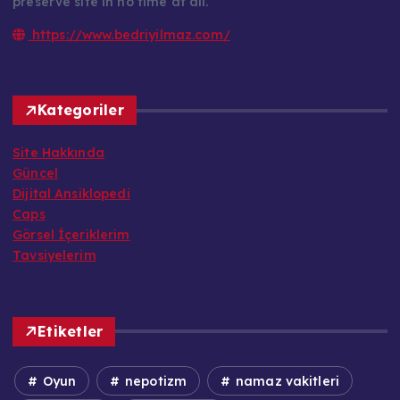
preserve site in no time at all.
https://www.bedriyilmaz.com/
Kategoriler
Site Hakkında
Güncel
Dijital Ansiklopedi
Caps
Görsel İçeriklerim
Tavsiyelerim
Etiketler
Oyun
nepotizm
namaz vakitleri