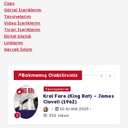
Caps
Görsel İçeriklerim
Tavsiyelerim
Video İçeriklerim
Ticari İçeriklerim
Dijital Sözlük
Linklerim
Gerçek İslam
Bakmamış Olabilirsiniz
Tavsiyelerim
Kral Fare (King Rat) – James
Clavell (1962)
10 Aralık 2025
552 views
1
1