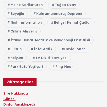
Meine Karikaturen
Tuğba Özay
Beyoğlu
Kahramanmaraş Depremi
flight information
Behçet Kemal Çağlar
Online Alışveriş
İtalya Ulusal Jeofizik ve Volkanoloji Enstitüsü
Filistin
İnfoGrafik
David Lynch
helyum
TV Dizisi Tavsiyesi
Park Büfe Yeşilyurt
Ping Nedir
Kategoriler
Site Hakkında
Güncel
Dijital Ansiklopedi