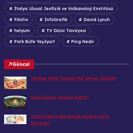
İtalya Ulusal Jeofizik ve Volkanoloji Enstitüsü
Filistin
İnfoGrafik
David Lynch
helyum
TV Dizisi Tavsiyesi
Park Büfe Yeşilyurt
Ping Nedir
Güncel
Türkiye 2450 Yılında Yok Olmuş Olacak!
Bedri
14 Eylül 2026
Oyuk Dünya (Hollow Earth)
Bedri
1 Eylül 2026
Türkiye’de Doğurganlık Neden Hızla
Düşüyor?
Bedri