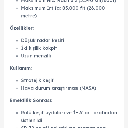
Maksimum Hız: Mach 3,2 (3.540 km/saat)
Maksimum İrtifa: 85.000 fit (26.000
metre)
Özellikler:
Düşük radar kesiti
İki kişilik kokpit
Uzun menzilli
Kullanım:
Stratejik keşif
Hava durum araştırması (NASA)
Emeklilik Sonrası:
Rolü keşif uyduları ve İHA'lar tarafından
üstlenildi
SR-72 halefi geliştirilme aşamasında