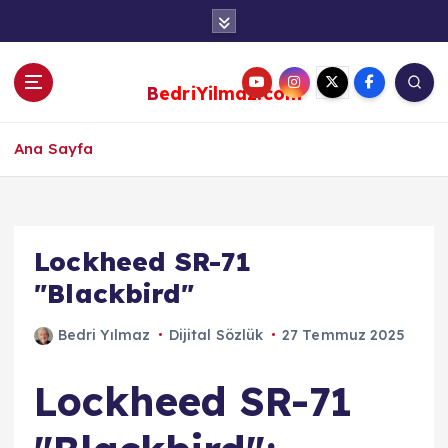
S
k
i
p
BedriYilmaz.com
t
o
c
Ana Sayfa
o
n
t
e
Lockheed SR-71
n
"Blackbird"
t
Bedri Yılmaz
Dijital Sözlük
27 Temmuz 2025
Lockheed SR-71