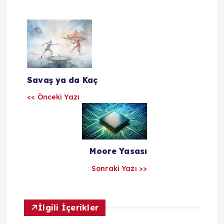
Y
a
z
Savaş ya da Kaç
ı
<< Önceki Yazı
l
a
Moore Yasası
Sonraki Yazı >>
r
ı
İlgili İçerikler