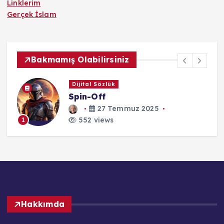
Linklerim
Gerçek İslam
Bakmamış Olabilirsiniz
Dijital Sözlük
Spin-Off
27 Temmuz 2025
552 views
1
Hakkımda