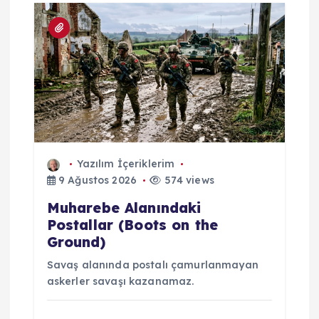
m
Yazılım İçeriklerim
9 Ağustos 2026
574 views
Muharebe Alanındaki
Postallar (Boots on the
Ground)
Savaş alanında postalı çamurlanmayan
askerler savaşı kazanamaz.