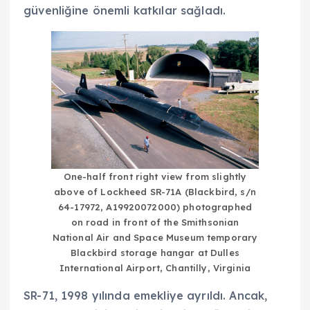
güvenliğine önemli katkılar sağladı.
One-half front right view from slightly
above of Lockheed SR-71A (Blackbird, s/n
64-17972, A19920072000) photographed
on road in front of the Smithsonian
National Air and Space Museum temporary
Blackbird storage hangar at Dulles
International Airport, Chantilly, Virginia
SR-71, 1998 yılında emekliye ayrıldı. Ancak,