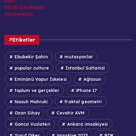
Caps
Görsel İçeriklerim
Tavsiyelerim
Etiketler
Ebubekir Şahin
mutasyonlar
popular culture
İstanbul Sultanisî
Eminönü Vapur İskelesi
Ağlasun
toplum ve gerçekler
iPhone 17
Nasuh Mahruki
fraktal geometri
Ozan Sihay
Cevahir AVM
Gonca Vuslateri
Ankara imsakiyesi
Yusuf Dikeç
imsakiye 2023
ROK