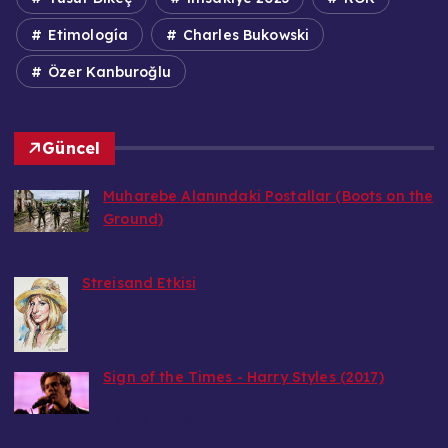
Etimología
Charles Bukowski
Özer Kanburoğlu
Güncel
Muharebe Alanındaki Postallar (Boots on the
Ground)
Bedri
9 Ağustos 2026
Streisand Etkisi
Bedri
9 Ağustos 2026
Sign of the Times - Harry Styles (2017)
Bedri
9 Ağustos 2026