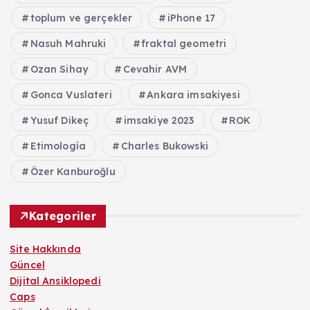
toplum ve gerçekler
iPhone 17
Nasuh Mahruki
fraktal geometri
Ozan Sihay
Cevahir AVM
Gonca Vuslateri
Ankara imsakiyesi
Yusuf Dikeç
imsakiye 2023
ROK
Etimología
Charles Bukowski
Özer Kanburoğlu
Kategoriler
Site Hakkında
Güncel
Dijital Ansiklopedi
Caps