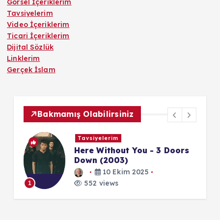
Görsel İçeriklerim
Tavsiyelerim
Video İçeriklerim
Ticari İçeriklerim
Dijital Sözlük
Linklerim
Gerçek İslam
Bakmamış Olabilirsiniz
Tavsiyelerim
Here Without You - 3 Doors
Down (2003)
10 Ekim 2025
1
552 views
1