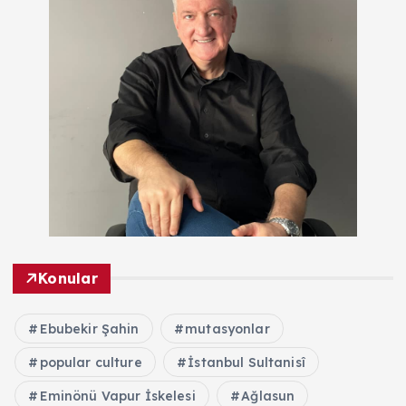
Konular
Ebubekir Şahin
mutasyonlar
popular culture
İstanbul Sultanisî
Eminönü Vapur İskelesi
Ağlasun