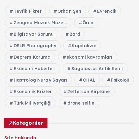
Tevfik Fikret
Orhan Şen
Evrencik
Zeugma Mozaik Müzesi
Ören
Bilgisayar Sorunu
Bard
DSLR Photography
Kapitalizm
Deprem Koruma
ekonomi kavramları
Ekonomi Haberleri
Sagalassos Antik Kenti
Hastrolog Nuray Sayarı
OHAL
Psikoloji
Ekonomik Krizler
Jefferson Airplane
Türk Milliyetçiliği
drone selfie
Kategoriler
Site Hakkında