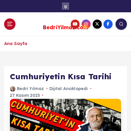
S
k
i
p
BedriYilmaz.com
t
o
c
Ana Sayfa
o
n
t
e
Cumhuriyetin Kısa Tarihi
n
t
Bedri Yılmaz
Dijital Ansiklopedi
27 Kasım 2023