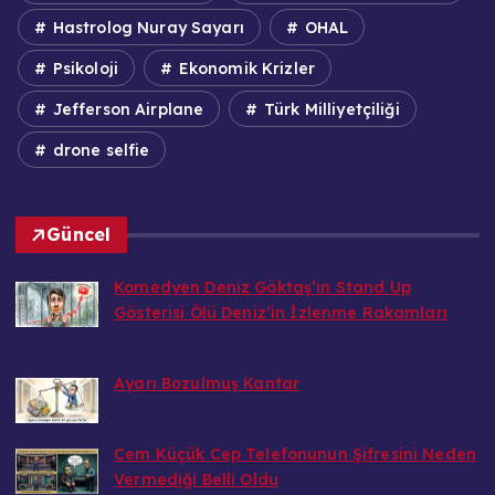
Hastrolog Nuray Sayarı
OHAL
Psikoloji
Ekonomik Krizler
Jefferson Airplane
Türk Milliyetçiliği
drone selfie
Güncel
Komedyen Deniz Göktaş’ın Stand Up
Gösterisi Ölü Deniz’in İzlenme Rakamları
Bedri
6 Ağustos 2026
Ayarı Bozulmuş Kantar
Bedri
6 Ağustos 2026
Cem Küçük Cep Telefonunun Şifresini Neden
Vermediği Belli Oldu