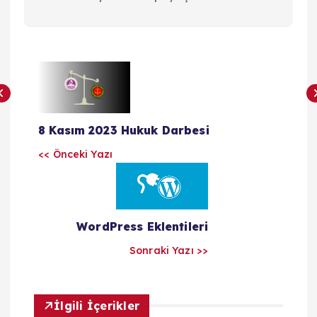
Y
a
8 Kasım 2023 Hukuk Darbesi
z
<< Önceki Yazı
ı
l
WordPress Eklentileri
a
Sonraki Yazı >>
r
İlgili İçerikler