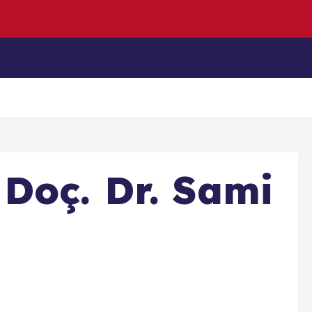
n
y
a
(
İçeriklerim
Blog
Doç. Dr. Sami