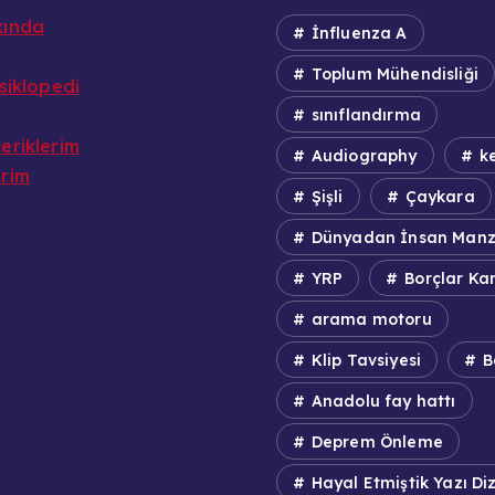
kında
İnfluenza A
Toplum Mühendisliği
nsiklopedi
sınıflandırma
eriklerim
Audiography
ke
erim
Şişli
Çaykara
Dünyadan İnsan Manz
YRP
Borçlar Ka
arama motoru
Klip Tavsiyesi
B
Anadolu fay hattı
Deprem Önleme
Hayal Etmiştik Yazı Diz