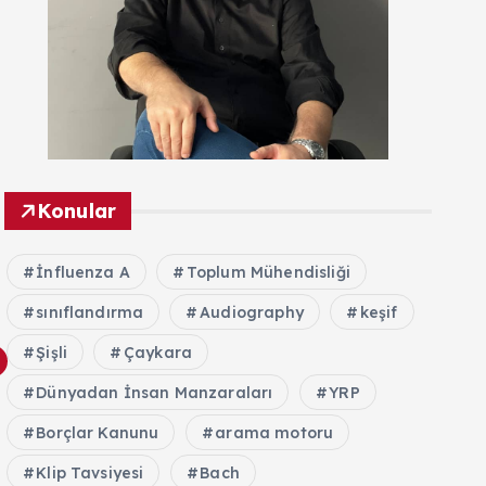
Konular
İnfluenza A
Toplum Mühendisliği
sınıflandırma
Audiography
keşif
Şişli
Çaykara
Dünyadan İnsan Manzaraları
YRP
Borçlar Kanunu
arama motoru
Klip Tavsiyesi
Bach