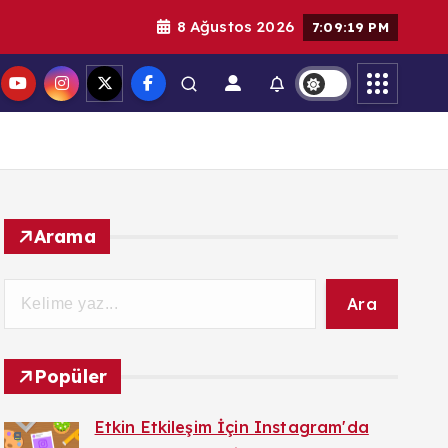
8 Ağustos 2026
7:09:20 PM
Arama
Ara
Popüler
Etkin Etkileşim İçin Instagram'da