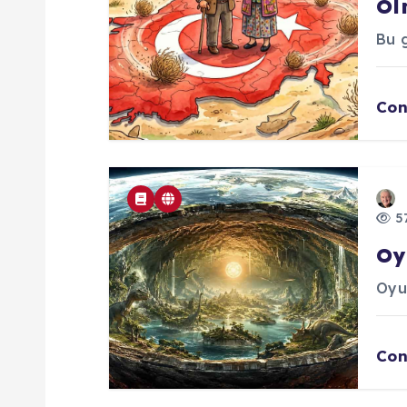
m
Ol
Bu g
Con
57
Oy
Oyu
Con