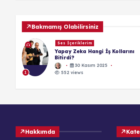
Bakmamış Olabilirsiniz
 İçeriklerim
Dijital S
y Zeka Hangi İş Kollarını
Blog
rdi?
2
30 Kasım 2025
552 vi
1
2 views
Hakkımda
Kate