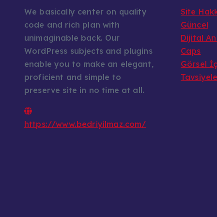
We basically center on quality
Site Hak
code and rich plan with
Güncel
unimaginable back. Our
Dijital A
WordPress subjects and plugins
Caps
enable you to make an elegant,
Görsel İç
proficient and simple to
Tavsiyel
preserve site in no time at all.
https://www.bedriyilmaz.com/