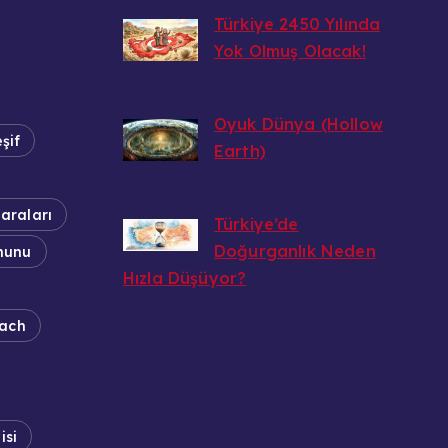
Türkiye 2450 Yılında
Yok Olmuş Olacak!
Bedri
14 Eylül 2026
Oyuk Dünya (Hollow
şif
Earth)
Bedri
1 Eylül 2026
araları
Türkiye’de
Doğurganlık Neden
nunu
Hızla Düşüyor?
Bedri
8 Ağustos 2026
ach
isi