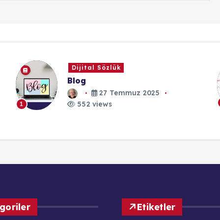
özlük
Haber
BedriYilmaz.
İçeriğim
7 Temmuz 2025
4 Eylü
1
ews
goriler
Etiketler