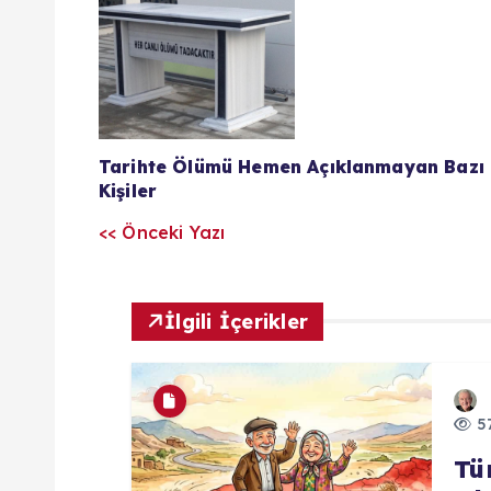
Y
a
z
Tarihte Ölümü Hemen Açıklanmayan Bazı
ı
Kişiler
<< Önceki Yazı
l
a
İlgili İçerikler
r
57
ı
Tü