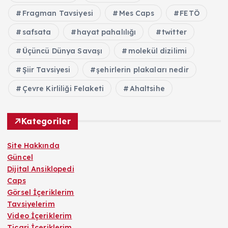
Fragman Tavsiyesi
Mes Caps
FETÖ
safsata
hayat pahalılığı
twitter
Üçüncü Dünya Savaşı
molekül dizilimi
Şiir Tavsiyesi
şehirlerin plakaları nedir
Çevre Kirliliği Felaketi
Ahaltsihe
Kategoriler
Site Hakkında
Güncel
Dijital Ansiklopedi
Caps
Görsel İçeriklerim
Tavsiyelerim
Video İçeriklerim
Ticari İçeriklerim