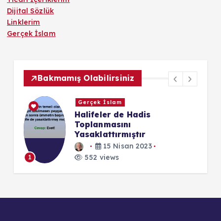
Dijital Sözlük
Linklerim
Gerçek İslam
Bakmamış Olabilirsiniz
Gerçek İslam
Halifeler de Hadis
Toplanmasını
Yasaklattırmıştır
1
15 Nisan 2023
552 views
1