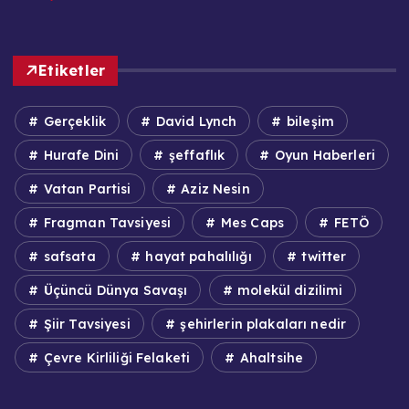
Etiketler
Gerçeklik
David Lynch
bileşim
Hurafe Dini
şeffaflık
Oyun Haberleri
Vatan Partisi
Aziz Nesin
Fragman Tavsiyesi
Mes Caps
FETÖ
safsata
hayat pahalılığı
twitter
Üçüncü Dünya Savaşı
molekül dizilimi
Şiir Tavsiyesi
şehirlerin plakaları nedir
Çevre Kirliliği Felaketi
Ahaltsihe