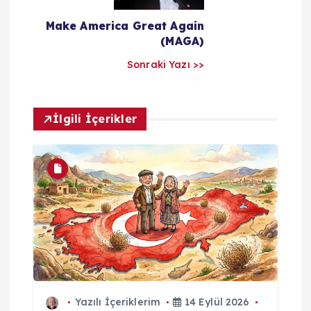
a
Make America Great Again
(MAGA)
r
Sonraki Yazı >>
ı
m
İlgili İçerikler
Yazılı İçeriklerim
14 Eylül 2026