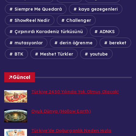
Siempre Me Quedará
kaya gezegenleri
ShowReel Nedir
Challenger
Çırpınırdı Karadeniz türküsünü
ADNKS
mutasyonlar
derin öğrenme
bereket
BTK
Meshet Türkler
youtube
Güncel
Türkiye 2450 Yılında Yok Olmuş Olacak!
Bedri
14 Eylül 2026
Oyuk Dünya (Hollow Earth)
Bedri
1 Eylül 2026
Türkiye’de Doğurganlık Neden Hızla