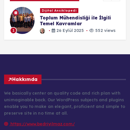
Dijital Ansiklopedi
Toplum Mühendisliği ile İlgili
Temel Kavramlar
26 Eylül 2025
552 views
1
Hakkımda
We basically center on quality code and rich plan with
unimaginable back. Our WordPress subjects and plugins
enable you to make an elegant, proficient and simple to
preserve site in no time at all.
https://www.bedriyilmaz.com/