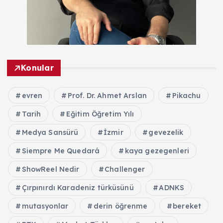
Konular
evren
Prof. Dr. Ahmet Arslan
Pikachu
Tarih
Eğitim Öğretim Yılı
Medya Sansürü
İzmir
gevezelik
Siempre Me Quedará
kaya gezegenleri
ShowReel Nedir
Challenger
Çırpınırdı Karadeniz türküsünü
ADNKS
mutasyonlar
derin öğrenme
bereket