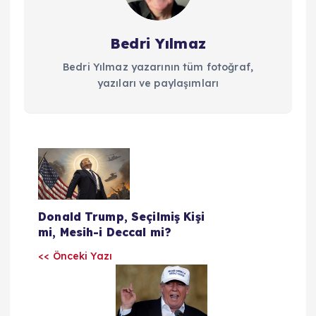
Bedri Yılmaz
Bedri Yılmaz yazarının tüm fotoğraf,
yazıları ve paylaşımları
Y
a
Donald Trump, Seçilmiş Kişi
z
mi, Mesih-i Deccal mi?
<< Önceki Yazı
ı
l