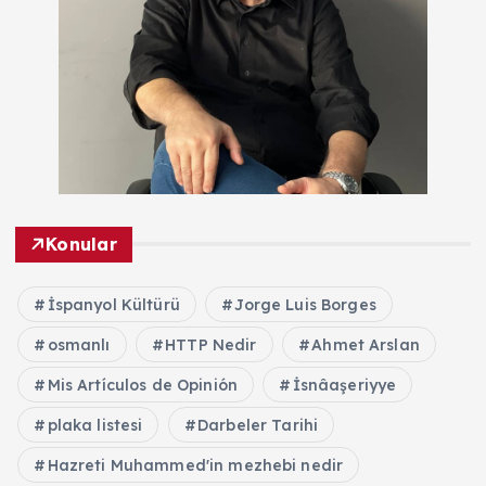
Konular
İspanyol Kültürü
Jorge Luis Borges
osmanlı
HTTP Nedir
Ahmet Arslan
Mis Artículos de Opinión
İsnâaşeriyye
plaka listesi
Darbeler Tarihi
Hazreti Muhammed'in mezhebi nedir