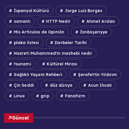
İspanyol Kültürü
Jorge Luis Borges
osmanlı
HTTP Nedir
Ahmet Arslan
Mis Artículos de Opinión
İsnâaşeriyye
plaka listesi
Darbeler Tarihi
Hazreti Muhammed'in mezhebi nedir
tsunami
Kültürel Mirası
Sağlıklı Yaşam Rehberi
Şerafettin Yıldırım
Çin Seddi
düz dünya
Acun Ilıcalı
Linux
grip
Fanatizm
Güncel