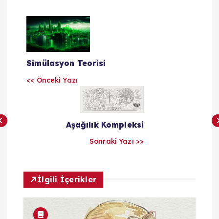
Y
a
Simülasyon Teorisi
z
<< Önceki Yazı
ı
l
Aşağılık Kompleksi
a
Sonraki Yazı >>
r
İlgili İçerikler
ı
m