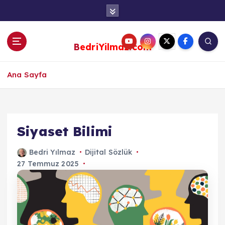
S
k
i
p
BedriYilmaz.com
t
o
c
Ana Sayfa
o
n
t
e
Siyaset Bilimi
n
t
Bedri Yılmaz
Dijital Sözlük
27 Temmuz 2025