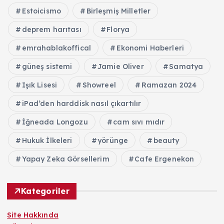
Estoicismo
Birleşmiş Milletler
deprem harıtası
Florya
emrahablakoffical
Ekonomi Haberleri
güneş sistemi
Jamie Oliver
Samatya
Işık Lisesi
Showreel
Ramazan 2024
iPad’den harddisk nasıl çıkartılır
İğneada Longozu
cam sıvı mıdır
Hukuk İlkeleri
yörünge
beauty
Yapay Zeka Görsellerim
Cafe Ergenekon
Kategoriler
Site Hakkında