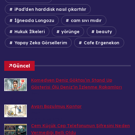
iPad’den harddisk nasıl çıkartılır
İğneada Longozu
cam sıvı mıdır
Hukuk İlkeleri
yörünge
beauty
Yapay Zeka Görsellerim
Cafe Ergenekon
Güncel
Komedyen Deniz Göktaş’ın Stand Up
Gösterisi Ölü Deniz’in İzlenme Rakamları
Bedri
6 Ağustos 2026
Ayarı Bozulmuş Kantar
Bedri
6 Ağustos 2026
Cem Küçük Cep Telefonunun Şifresini Neden
Vermediği Belli Oldu