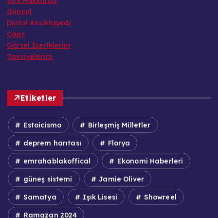
Site Hakkında
Güncel
Dijital Ansiklopedi
Caps
Görsel İçeriklerim
Tavsiyelerim
Etiketler
Estoicismo
Birleşmiş Milletler
deprem harıtası
Florya
emrahablakoffical
Ekonomi Haberleri
güneş sistemi
Jamie Oliver
Samatya
Işık Lisesi
Showreel
Ramazan 2024