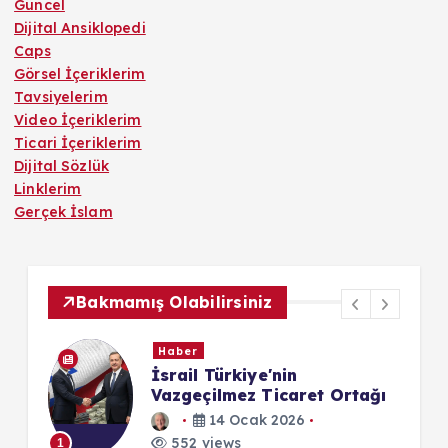
Güncel
Dijital Ansiklopedi
Caps
Görsel İçeriklerim
Tavsiyelerim
Video İçeriklerim
Ticari İçeriklerim
Dijital Sözlük
Linklerim
Gerçek İslam
Bakmamış Olabilirsiniz
Haber
İsrail Türkiye'nin
Vazgeçilmez Ticaret Ortağı
14 Ocak 2026
552 views
1
1