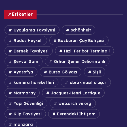
Etiketler
Uygulama Tavsiyesi
schönheit
Rodos Heykeli
Bozburun Çay Bahçesi
Dernek Tavsiyesi
Hızlı Feribot Terminali
Şevval Sam
Orhan Şener Deliormanlı
Ayasofya
Bursa Gölyazı
Şişli
kamera hareketleri
obruk nasıl oluşur
Marmaray
Jacques-Henri Lartigue
Yapı Güvenliği
web.archive.org
Klip Tavsiyesi
Evrendeki İhtişam
manzara