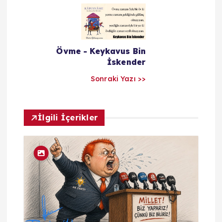
ı
l
a
Övme - Keykavus Bin
İskender
r
Sonraki Yazı >>
ı
İlgili İçerikler
m