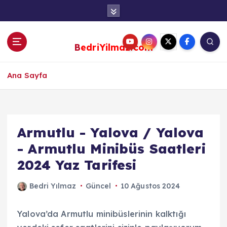
S
k
i
p
BedriYilmaz.com
t
o
c
Ana Sayfa
o
n
t
e
Armutlu - Yalova / Yalova
n
- Armutlu Minibüs Saatleri
t
2024 Yaz Tarifesi
Bedri Yılmaz
Güncel
10 Ağustos 2024
Yalova’da Armutlu minibüslerinin kalktığı