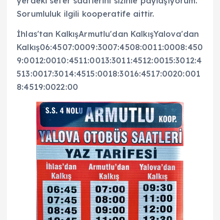
yerdeki sefer saatlerini sizinle paylaşıyorum.
Sorumluluk ilgili kooperatife aittir.
İhlas'tan KalkışArmutlu'dan KalkışYalova'dan
Kalkış06:4507:0009:3007:4508:0011:0008:450
9:0012:0010:4511:0013:3011:4512:0015:3012:4
513:0017:3014:4515:0018:3016:4517:0020:001
8:4519:0022:00