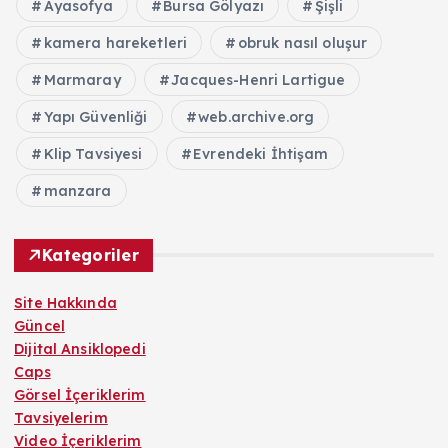
Ayasofya
Bursa Gölyazı
Şişli
kamera hareketleri
obruk nasıl oluşur
Marmaray
Jacques-Henri Lartigue
Yapı Güvenliği
web.archive.org
Klip Tavsiyesi
Evrendeki İhtişam
manzara
Kategoriler
Site Hakkında
Güncel
Dijital Ansiklopedi
Caps
Görsel İçeriklerim
Tavsiyelerim
Video İçeriklerim