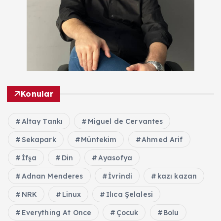
Konular
Altay Tankı
Miguel de Cervantes
Sekapark
Müntekim
Ahmed Arif
İfşa
Din
Ayasofya
Adnan Menderes
İvrindi
kazı kazan
NRK
Linux
Ilıca Şelalesi
Everything At Once
Çocuk
Bolu