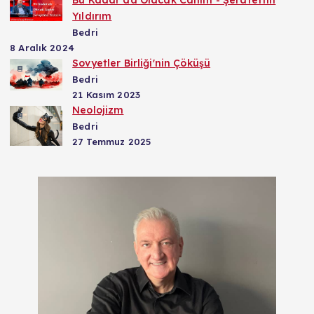
Bu Kadar da Olacak Canım - Şerafettin
Yıldırım
Bedri
8 Aralık 2024
Sovyetler Birliği'nin Çöküşü
Bedri
21 Kasım 2023
Neolojizm
Bedri
27 Temmuz 2025