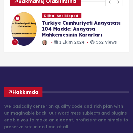
Bakmamış Olabilirsiniz
Dijital Ansiklopedi
e
Türkiye Cumhuriyeti Anayasası
104 Madde: Anayasa
Mahkemesinin Kararları
1 Ekim 2024
552 views
1
Hakkımda
We basically center on quality code and rich plan with
unimaginable back. Our WordPress subjects and plugins
enable you to make an elegant, proficient and simple to
preserve site in no time at all.