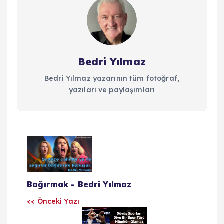
Bedri Yılmaz
Bedri Yılmaz yazarının tüm fotoğraf,
yazıları ve paylaşımları
Y
a
Bağırmak - Bedri Yılmaz
z
<< Önceki Yazı
ı