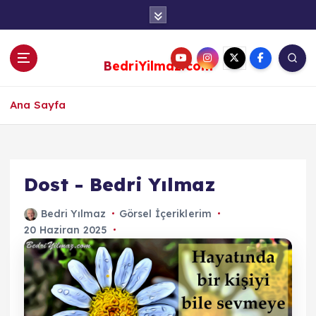
S
k
i
p
BedriYilmaz.com
t
o
c
Ana Sayfa
o
n
t
e
Dost - Bedri Yılmaz
n
t
Bedri Yılmaz
Görsel İçeriklerim
20 Haziran 2025