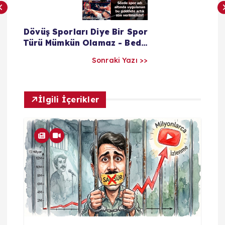
l
Dövüş Sporları Diye Bir Spor
a
Türü Mümkün Olamaz - Bedri
Yılmaz
Sonraki Yazı >>
r
ı
İlgili İçerikler
m