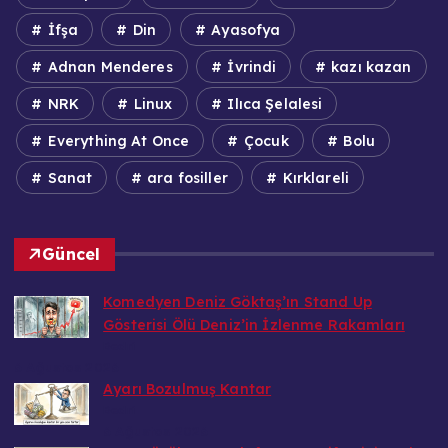
İfşa
Din
Ayasofya
Adnan Menderes
İvrindi
kazı kazan
NRK
Linux
Ilıca Şelalesi
Everything At Once
Çocuk
Bolu
Sanat
ara fosiller
Kırklareli
Güncel
Komedyen Deniz Göktaş’ın Stand Up
Gösterisi Ölü Deniz’in İzlenme Rakamları
Bedri
6 Ağustos 2026
Ayarı Bozulmuş Kantar
Bedri
6 Ağustos 2026