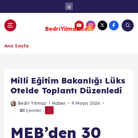
S
k
i
p
BedriYilmaz.com
t
o
c
Ana Sayfa
o
n
t
e
Milli Eğitim Bakanlığı Lüks
n
Otelde Toplantı Düzenledi
t
Bedri Yılmaz
Haber
9 Mayıs 2026
tr
Çeviriler:
MEB’den 30