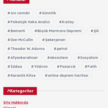
sıvı camdır
Sünnilik
Psikolojik Vaka Analizi
Kızılay
Bomonti
Büyük Marmara Depremi
Şili
Don McCullin
Şekerpınarı
Theodor W. Adorno
petrol
Afyonkarahisar
ekosistem
Sosyalizm
İddaa
Yıldırım
Pazarcık
Fatih
Karanlık Kilise
online deprem haritası
Kategoriler
Site Hakkında
Güncel