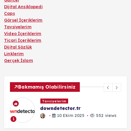
Dijital Ansiklopedi
Caps
Görsel İçeriklerim
Tavsiyelerim
Video İçeriklerim
Ticari İçeriklerim
Dijital Sözlük
Linklerim
Gerçek İslam
Bakmamış Olabilirsiniz
Tavsiyelerim
downdetector.tr
10 Ekim 2025
552 views
1