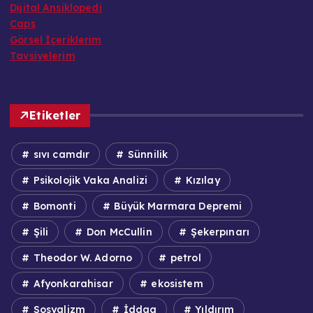
Dijital Ansiklopedi
Caps
Görsel İçeriklerim
Tavsiyelerim
Etiketler
sıvı camdır
Sünnilik
Psikolojik Vaka Analizi
Kızılay
Bomonti
Büyük Marmara Depremi
Şili
Don McCullin
Şekerpınarı
Theodor W. Adorno
petrol
Afyonkarahisar
ekosistem
Sosyalizm
İddaa
Yıldırım