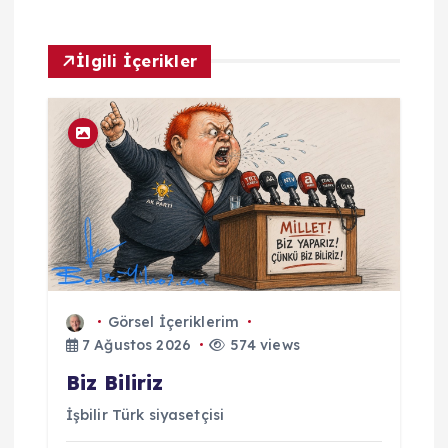
ı
m
İlgili İçerikler
Görsel İçeriklerim
7 Ağustos 2026
574 views
Biz Biliriz
İşbilir Türk siyasetçisi