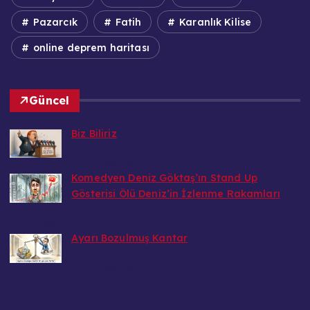
Pazarcık
Fatih
Karanlık Kilise
online deprem haritası
Güncel
Biz Biliriz
Bedri
7 Ağustos 2026
Komedyen Deniz Göktaş’ın Stand Up
Gösterisi Ölü Deniz’in İzlenme Rakamları
Bedri
7 Ağustos 2026
Ayarı Bozulmuş Kantar
Bedri
6 Ağustos 2026