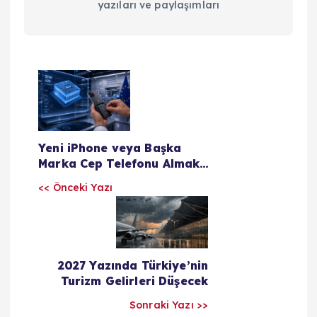
yazıları ve paylaşımları
Y
a
z
Yeni iPhone veya Başka
Marka Cep Telefonu Almak
İçin Mart 2027’yi Bekleyin
ı
<< Önceki Yazı
l
a
2027 Yazında Türkiye’nin
Turizm Gelirleri Düşecek
r
Sonraki Yazı >>