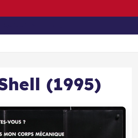
z
u
l
m
u
ş
K
a
İçeriklerim
Blog
Shell (1995)