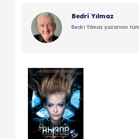
Bedri Yılmaz
Bedri Yılmaz yazarının tüm
Y
a
z
ı