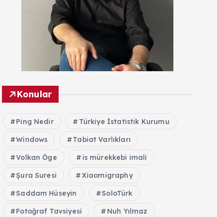
Konular
Ping Nedir
Türkiye İstatistik Kurumu
Windows
Tabiat Varlıkları
Volkan Öge
is mürekkebi imali
Şura Suresi
Xiaomigraphy
Saddam Hüseyin
SoloTürk
Fotoğraf Tavsiyesi
Nuh Yılmaz