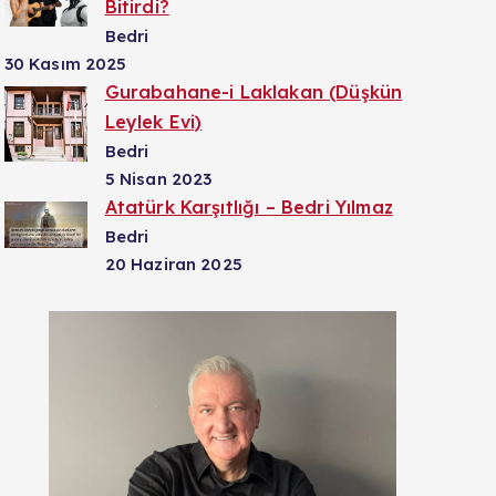
Bitirdi?
Bedri
30 Kasım 2025
Gurabahane-i Laklakan (Düşkün
Leylek Evi)
Bedri
5 Nisan 2023
Atatürk Karşıtlığı – Bedri Yılmaz
Bedri
20 Haziran 2025