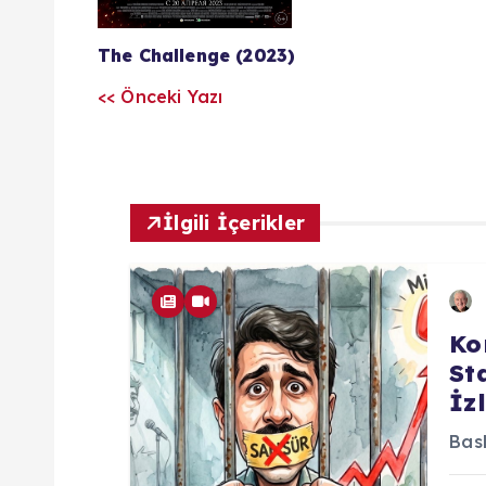
l
The Challenge (2023)
a
<< Önceki Yazı
r
ı
İlgili İçerikler
m
Ko
St
İz
Bask