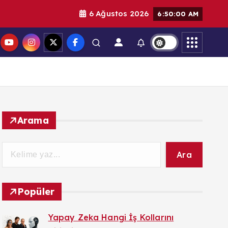
6 Ağustos 2026
6:50:02 AM
Arama
Ara
Popüler
Yapay Zeka Hangi İş Kollarını