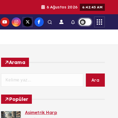
6 Ağustos 2026
6:42:44 AM
Arama
Ara
Popüler
Asimetrik Harp