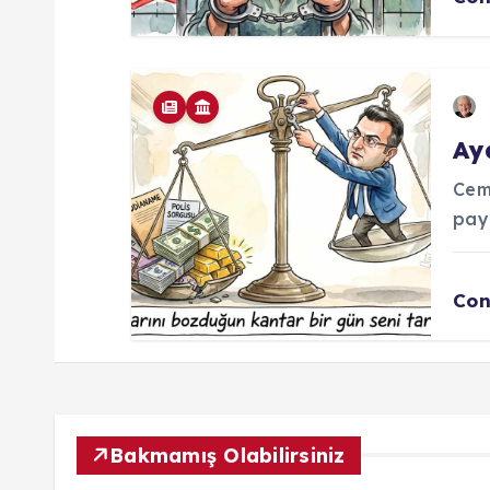
Ay
Cem
pay
Con
Bakmamış Olabilirsiniz