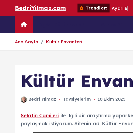
S
BedriYilmaz.com
Trendler:
A
y
a
r
ı
B
o
k
i
Dijital Kütüphane
Güncel
p
t
Ana Sayfa
Kültür Envanteri
o
c
o
n
Kültür Envan
t
e
n
Bedri Yılmaz
Tavsiyelerim
10 Ekim 2025
t
Selatin Camileri
ile ilgili bir araştırma yaparke
paylaşmak istiyorum. Sitenin adı Kültür Envan