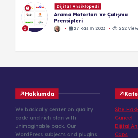
Dijital Ansiklopedi
Arama Motorları ve Çalışma
Prensipleri
1
27 Kasım 2023
552 views
Hakkımda
Kate
We basically center on quality
Site Hak
code and rich plan with
Güncel
unimaginable back. Our
Dijital A
WordPress subjects and plugins
Caps