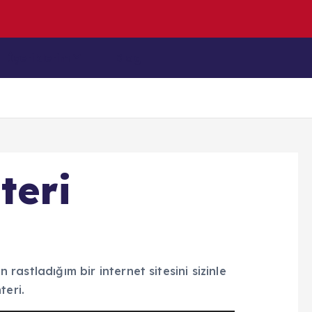
z
u
l
m
u
ş
İçeriklerim
Blog
teri
n rastladığım bir internet sitesini sizinle
teri.