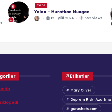
Caps
Yalan – Murathan Mungan
12 Eylül 2024
552 views
1
goriler
Etiketler
kında
Mary Oliver
Deprem Riski Azaltma
nsiklopedi
gurushots.com