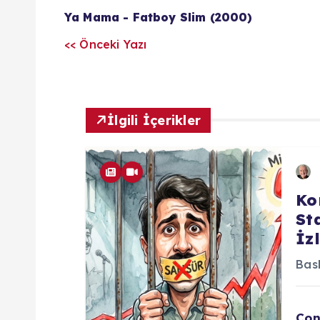
z
Ya Mama - Fatboy Slim (2000)
<< Önceki Yazı
ı
l
İlgili İçerikler
a
r
Ko
ı
St
İz
m
Bask
Con