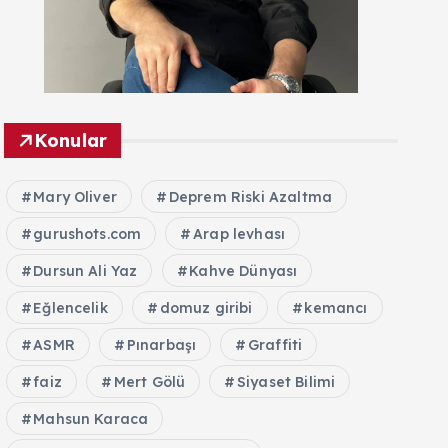
Konular
Mary Oliver
Deprem Riski Azaltma
gurushots.com
Arap levhası
Dursun Ali Yaz
Kahve Dünyası
Eğlencelik
domuz giribi
kemancı
ASMR
Pınarbaşı
Graffiti
faiz
Mert Gölü
Siyaset Bilimi
Mahsun Karaca