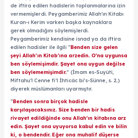
de iftira edilen hadislerin toplanmalarına izin
vermemişlerdi. Peygamberimiz Allah’ın Kitabı
Kuran-ı Kerim varken başka kaynaklara
gerek olmadığını söylemişlerdi.
Peygamberimiz kendisine isnad ya da iftira
edilen hadisler ile ilgili “
Benden size gelen
şeyi Allah’ın Kitab’ına arzedin. O’na uygunsa
ben söylemişimdir. Şayet ona uygun değilse
ben söylememişimdir.
” (İmam es-Suyûtî,
Miftahu’l Cenne fi’l İhticâc bi’s-Sünne, s. 2.)
diyerek müslümanları uyarmıştır.
“
Benden sonra birçok hadisle
karşılaşacaksınız. Size benden bir hadis
rivayet edildiğinde onu Allah’ın kitabına arz
edin. Şayet ona uyuyorsa kabul edin ve bilin
ki, o bendendir. Eğer ona muhalif düşerse