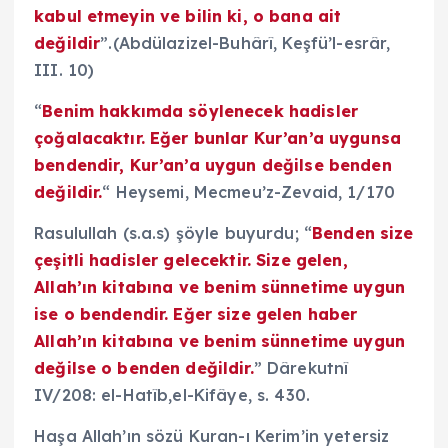
kabul etmeyin ve bilin ki, o bana ait
değildir
”.(Abdülazizel-Buhârî, Keşfü’l-esrâr,
III. 10)
“
Benim hakkımda söylenecek hadisler
çoğalacaktır. Eğer bunlar Kur’an’a uygunsa
bendendir, Kur’an’a uygun değilse benden
değildir.
“ Heysemi, Mecmeu’z-Zevaid, 1/170
Rasulullah (s.a.s) şöyle buyurdu; “
Benden size
çeşitli hadisler gelecektir. Size gelen,
Allah’ın kitabına ve benim sünnetime uygun
ise o bendendir. Eğer size gelen haber
Allah’ın kitabına ve benim sünnetime uygun
değilse o benden değildir.
” Dârekutnî
IV/208: el-Hatîb,el-Kifâye, s. 430.
Haşa Allah’ın sözü Kuran-ı Kerim’in yetersiz