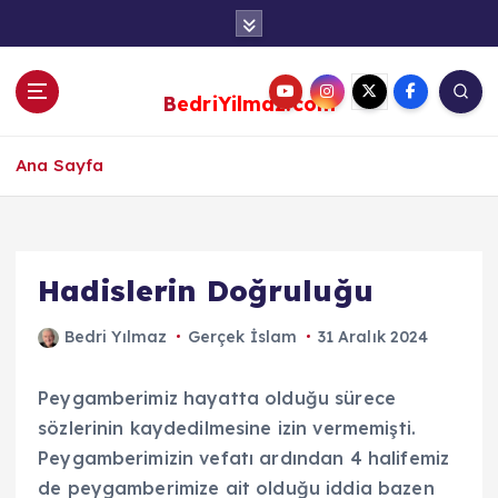
S
k
i
p
BedriYilmaz.com
t
o
c
Ana Sayfa
o
n
t
e
Hadislerin Doğruluğu
n
t
Bedri Yılmaz
Gerçek İslam
31 Aralık 2024
Peygamberimiz hayatta olduğu sürece
sözlerinin kaydedilmesine izin vermemişti.
Peygamberimizin vefatı ardından 4 halifemiz
de peygamberimize ait olduğu iddia bazen