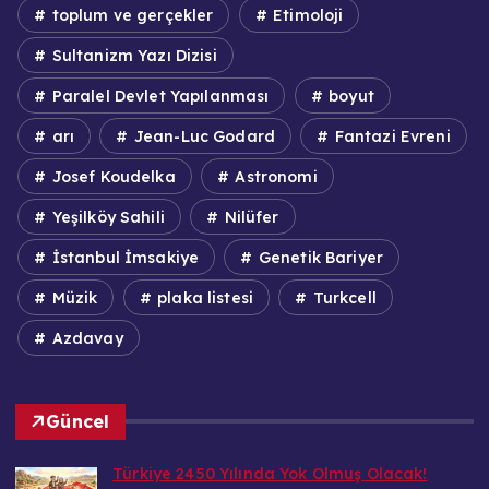
toplum ve gerçekler
Etimoloji
Sultanizm Yazı Dizisi
Paralel Devlet Yapılanması
boyut
arı
Jean-Luc Godard
Fantazi Evreni
Josef Koudelka
Astronomi
Yeşilköy Sahili
Nilüfer
İstanbul İmsakiye
Genetik Bariyer
Müzik
plaka listesi
Turkcell
Azdavay
Güncel
Türkiye 2450 Yılında Yok Olmuş Olacak!