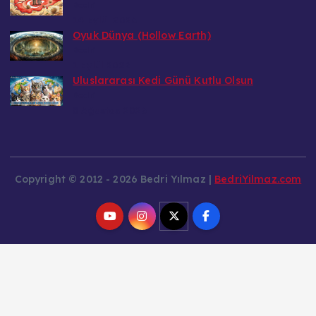
Bedri
14 Eylül 2026
Oyuk Dünya (Hollow Earth)
Bedri
1 Eylül 2026
Uluslararası Kedi Günü Kutlu Olsun
Bedri
8 Ağustos 2026
Copyright © 2012 - 2026 Bedri Yılmaz |
BedriYilmaz.com