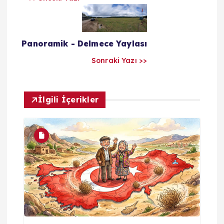
ı
l
Panoramik - Delmece Yaylası
a
Sonraki Yazı >>
r
İlgili İçerikler
ı
m