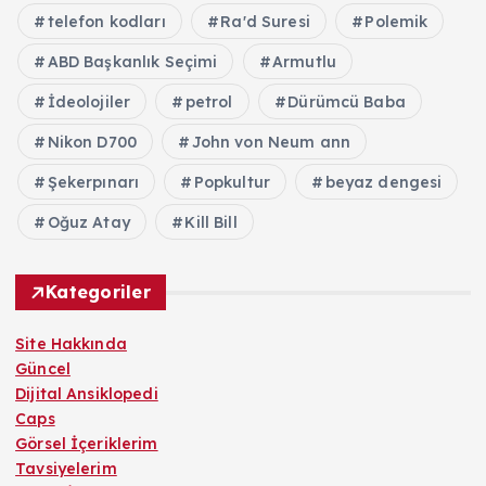
telefon kodları
Ra'd Suresi
Polemik
ABD Başkanlık Seçimi
Armutlu
İdeolojiler
petrol
Dürümcü Baba
Nikon D700
John von Neum ann
Şekerpınarı
Popkultur
beyaz dengesi
Oğuz Atay
Kill Bill
Kategoriler
Site Hakkında
Güncel
Dijital Ansiklopedi
Caps
Görsel İçeriklerim
Tavsiyelerim