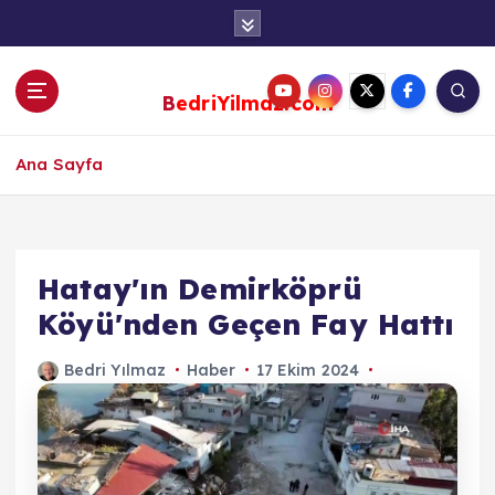
S
k
i
p
BedriYilmaz.com
t
o
c
Ana Sayfa
o
n
t
e
Hatay'ın Demirköprü
n
Köyü'nden Geçen Fay Hattı
t
Bedri Yılmaz
Haber
17 Ekim 2024