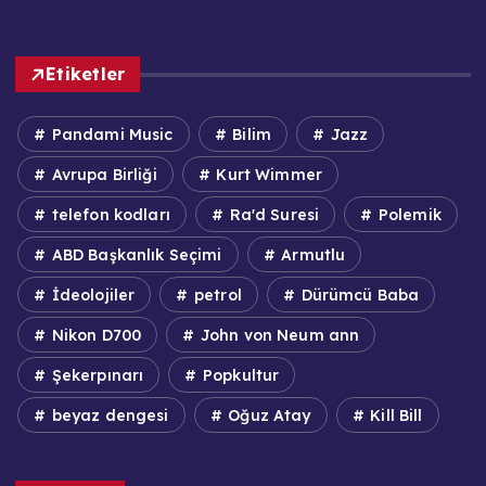
Etiketler
Pandami Music
Bilim
Jazz
Avrupa Birliği
Kurt Wimmer
telefon kodları
Ra'd Suresi
Polemik
ABD Başkanlık Seçimi
Armutlu
İdeolojiler
petrol
Dürümcü Baba
Nikon D700
John von Neum ann
Şekerpınarı
Popkultur
beyaz dengesi
Oğuz Atay
Kill Bill