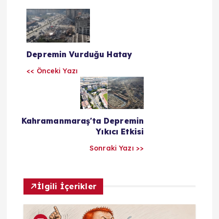
Y
a
Depremin Vurduğu Hatay
z
<< Önceki Yazı
ı
l
Kahramanmaraş'ta Depremin
Yıkıcı Etkisi
a
Sonraki Yazı >>
r
ı
İlgili İçerikler
m