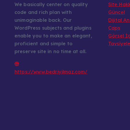
We basically center on quality
Site Hak
code and rich plan with
Güncel
unimaginable back. Our
Dijital A
WordPress subjects and plugins
Caps
enable you to make an elegant,
Görsel İç
proficient and simple to
Tavsiyel
preserve site in no time at all.
https://www.bedriyilmaz.com/