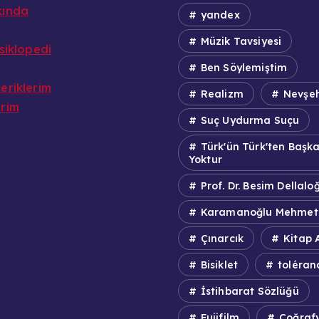
kında
yandex
Müzik Tavsiyesi
nsiklopedi
Ben Söylemiştim
eriklerim
Realizm
Nevşeh
erim
Suç Uydurma Suçu
Türk'ün Türk'ten Başk
Yoktur
Prof. Dr. Besim Dellalo
Karamanoğlu Mehmet
Çınarcık
Kitap A
Bisiklet
toléran
İstihbarat Sözlüğü
Fujifilm
Coğraf