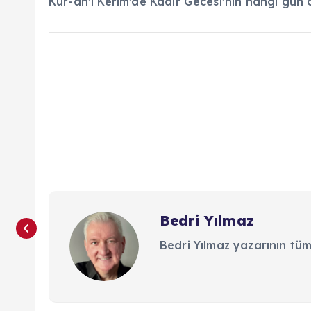
Kur-an’ı Kerim’de Kadir Gecesi’nin hangi gün o
Bedri Yılmaz
Bedri Yılmaz yazarının tüm