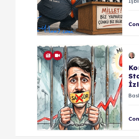
ı
İşbi
m
Con
Ko
St
İz
Bask
Con