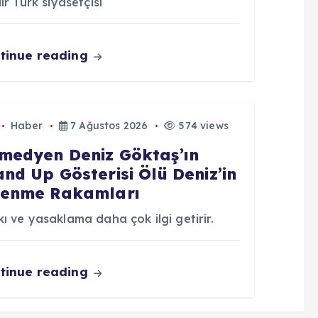
lir Türk siyasetçisi
tinue reading
Haber
7 Ağustos 2026
574 views
medyen Deniz Göktaş’ın
and Up Gösterisi Ölü Deniz’in
lenme Rakamları
ı ve yasaklama daha çok ilgi getirir.
tinue reading