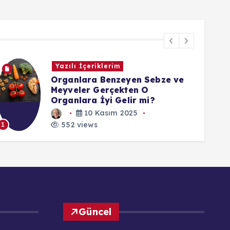
Dijital Sözlük
Modernizasyon Teorisi
27 Temmuz 2025
552 views
1
1
Güncel