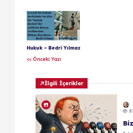
Y
a
z
Hukuk – Bedri Yılmaz
<< Önceki Yazı
ı
l
İlgili İçerikler
a
57
r
Biz