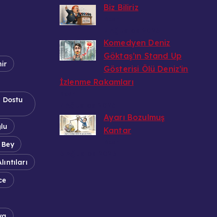
Biz Biliriz
Bedri
7 Ağustos 2026
Komedyen Deniz
Göktaş’ın Stand Up
ir
Gösterisi Ölü Deniz’in
İzlenme Rakamları
Bedri
a Dostu
7 Ağustos 2026
Ayarı Bozulmuş
ğlu
Kantar
Bedri
 Bey
6 Ağustos 2026
lıntıları
ce
ya