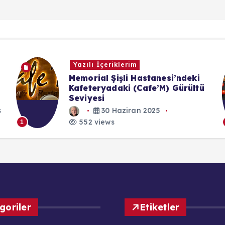
Yazılı İçeriklerim
Organlara Benzeyen Sebze ve
Meyveler Gerçekten O
Organlara İyi Gelir mi?
10 Kasım 2025
552 views
1
goriler
Etiketler