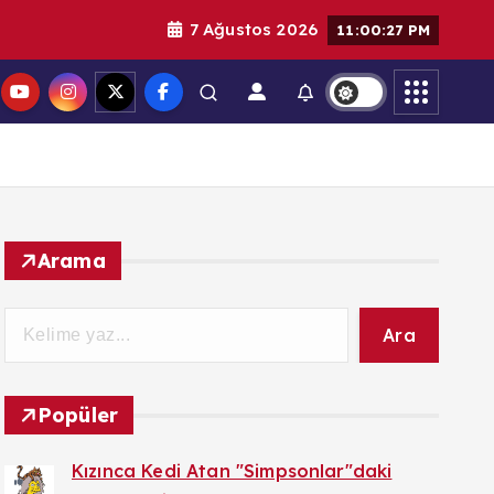
7 Ağustos 2026
11:00:28 PM
Arama
Ara
Popüler
Kızınca Kedi Atan "Simpsonlar"daki