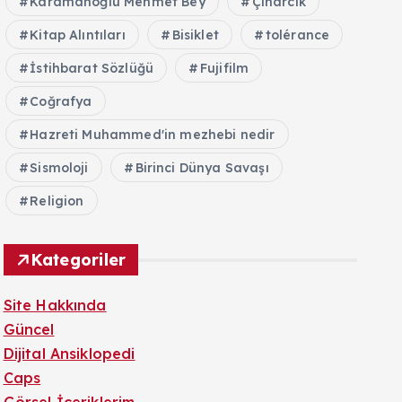
Karamanoğlu Mehmet Bey
Çınarcık
Kitap Alıntıları
Bisiklet
tolérance
İstihbarat Sözlüğü
Fujifilm
Coğrafya
Hazreti Muhammed'in mezhebi nedir
Sismoloji
Birinci Dünya Savaşı
Religion
Kategoriler
Site Hakkında
Güncel
Dijital Ansiklopedi
Caps