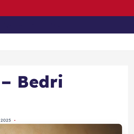
e
n
D
e
n
i
İçeriklerim
Blog
 – Bedri
n 2025