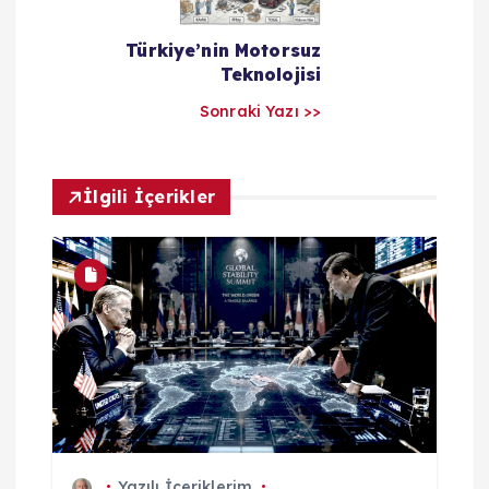
a
Türkiye’nin Motorsuz
r
Teknolojisi
Sonraki Yazı >>
ı
m
İlgili İçerikler
Yazılı İçeriklerim