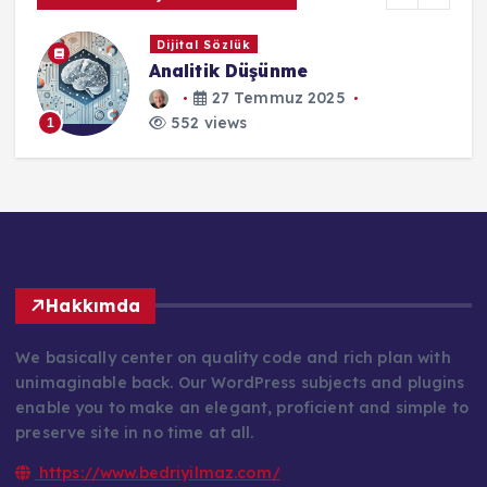
Dijital Sözlük
Analitik Düşünme
27 Temmuz 2025
552 views
1
Hakkımda
We basically center on quality code and rich plan with
unimaginable back. Our WordPress subjects and plugins
enable you to make an elegant, proficient and simple to
preserve site in no time at all.
https://www.bedriyilmaz.com/