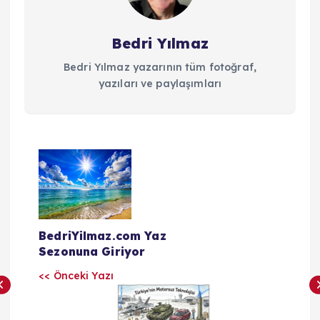
Bedri Yılmaz
Bedri Yılmaz yazarının tüm fotoğraf,
yazıları ve paylaşımları
Y
a
z
BedriYilmaz.com Yaz
Sezonuna Giriyor
ı
<< Önceki Yazı
l