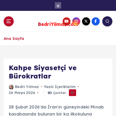
S
k
i
p
BedriYilmaz.com
t
o
c
Ana Sayfa
o
n
t
e
Kahpe Siyasetçi ve
n
Bürokratlar
t
Bedri Yılmaz
Yazılı İçeriklerim
26 Mayıs 2026
tr
Çeviriler:
28 Şubat 2026'da İran'ın güneyindeki Minab
kasabasında bulunan bir kız ilkokuluna