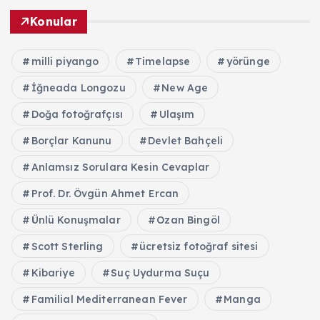
Konular
milli piyango
Timelapse
yörünge
İğneada Longozu
New Age
Doğa fotoğrafçısı
Ulaşım
Borçlar Kanunu
Devlet Bahçeli
Anlamsız Sorulara Kesin Cevaplar
Prof. Dr. Övgün Ahmet Ercan
Ünlü Konuşmalar
Ozan Bingöl
Scott Sterling
ücretsiz fotoğraf sitesi
Kibariye
Suç Uydurma Suçu
Familial Mediterranean Fever
Manga