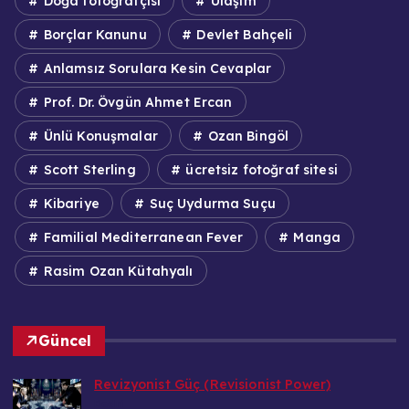
Doğa fotoğrafçısı
Ulaşım
Borçlar Kanunu
Devlet Bahçeli
Anlamsız Sorulara Kesin Cevaplar
Prof. Dr. Övgün Ahmet Ercan
Ünlü Konuşmalar
Ozan Bingöl
Scott Sterling
ücretsiz fotoğraf sitesi
Kibariye
Suç Uydurma Suçu
Familial Mediterranean Fever
Manga
Rasim Ozan Kütahyalı
Güncel
Revizyonist Güç (Revisionist Power)
Bedri