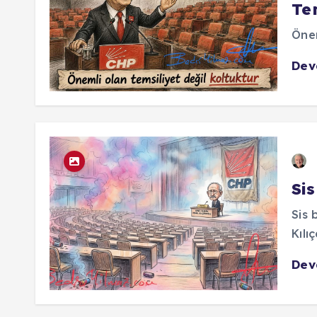
Te
Önem
De
Si
Sis 
Kılı
De