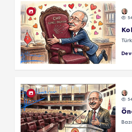
54
Ko
Türk
De
54
Ön
Bazı 