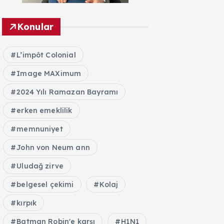
Konular
L’impôt Colonial
Image MAXimum
2024 Yılı Ramazan Bayramı
erken emeklilik
memnuniyet
John von Neum ann
Uludağ zirve
belgesel çekimi
Kolaj
kırpık
Batman Robin'e karşı
H1N1