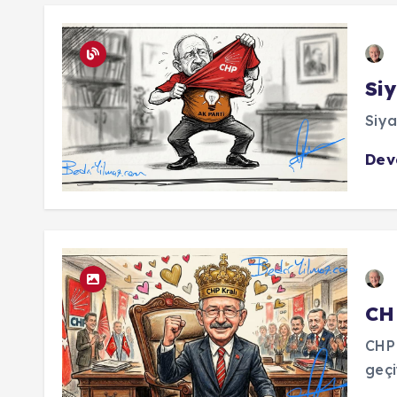
Si
Siya
De
CH
CHP
geçi