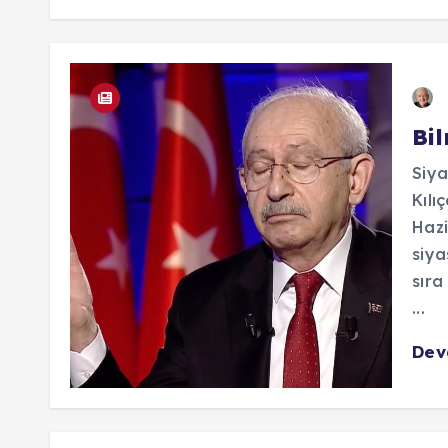
Bi
Siya
Kılı
Hazi
siya
sıra
...
De