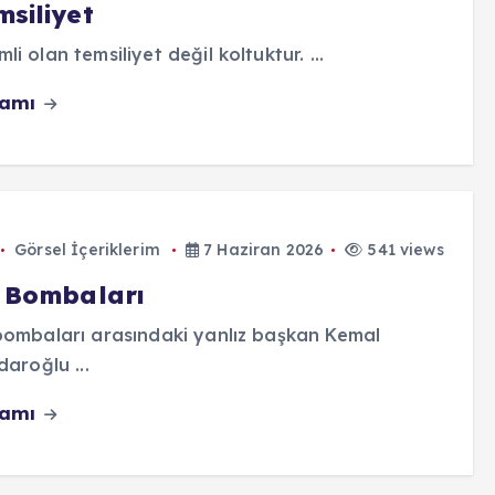
msiliyet
li olan temsiliyet değil koltuktur. ...
vamı
Görsel İçeriklerim
7 Haziran 2026
541 views
s Bombaları
bombaları arasındaki yanlız başkan Kemal
çdaroğlu ...
vamı