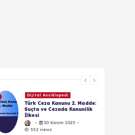
Haber
Kilis'te Süper Hücre Fırtınası
17 Ekim 2024
552 views
1