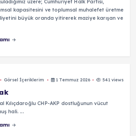
uladığımız üzere; Cumhuriyet Halk Partisi,
msal kapasitesini ve toplumsal muhalefet üretme
liyetini büyük oranda yitirerek maziye karışan ve
vamı
Görsel İçeriklerim
1 Temmuz 2026
541 views
ak
l Kılıçdaroğlu CHP-AKP dostluğunun vücut
uş hali. ...
vamı