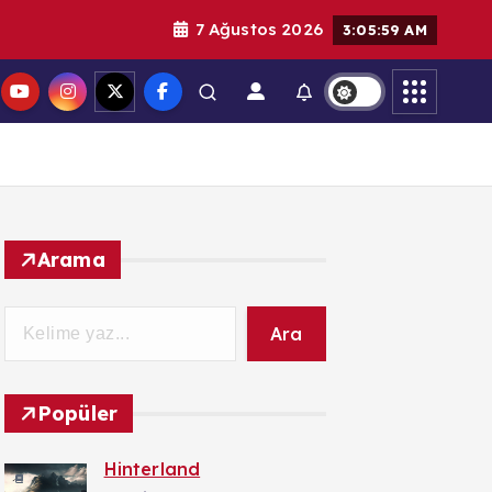
7 Ağustos 2026
3:06:01 AM
Arama
Ara
Popüler
Hinterland