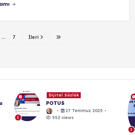
vamı
...
7
İleri
Dijital Ansiklopedi
Türk Ceza Kanunu 2. Madde:
Suçta ve Cezada Kanunilik
İlkesi
1
30 Kasım 2025
552 views
1