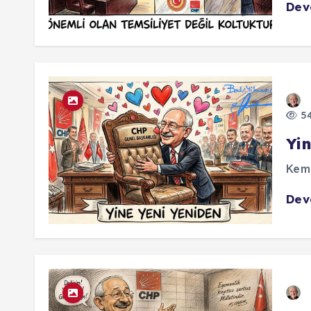
De
54
Yin
Kema
De