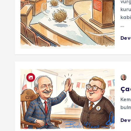
vurg
kuru
kabi
...
De
Ça
Kema
bulm
De