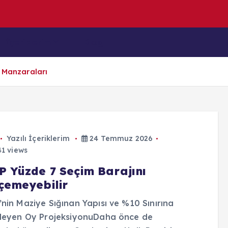
e
n
D
e
n
i
z
İçeriklerim
Blog
i Manzaraları
Yazılı İçeriklerim
24 Temmuz 2026
1 views
P Yüzde 7 Seçim Barajını
çemeyebilir
nin Maziye Sığınan Yapısı ve %10 Sınırına
ileyen Oy ProjeksiyonuDaha önce de