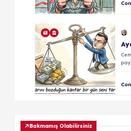
Con
Ay
Cem
pay
Con
Bakmamış Olabilirsiniz