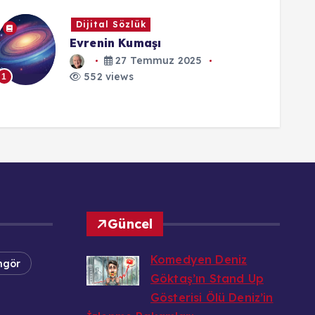
Dijital Sözlük
Evrenin Kumaşı
27 Temmuz 2025
1
552 views
Güncel
Komedyen Deniz
ngör
Göktaş’ın Stand Up
Gösterisi Ölü Deniz’in