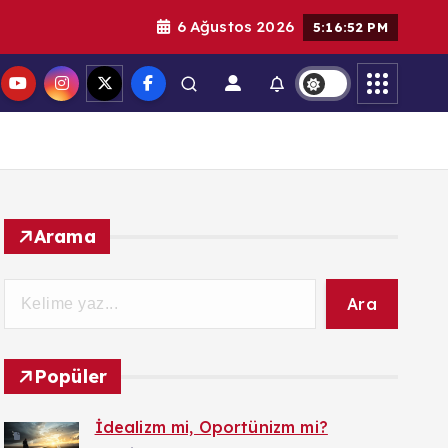
6 Ağustos 2026
5:16:53 PM
Arama
Ara
Popüler
İdealizm mi, Oportünizm mi?