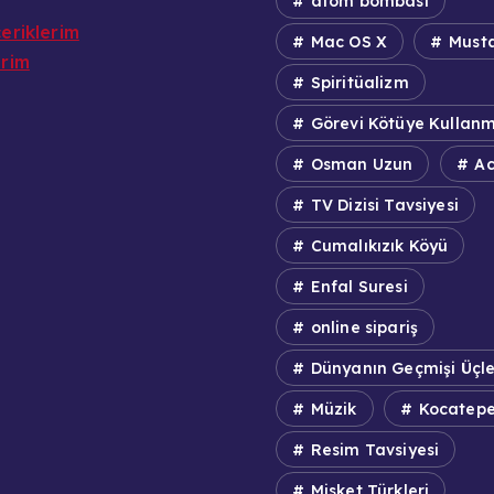
atom bombası
eriklerim
Mac OS X
Musta
erim
Spiritüalizm
Görevi Kötüye Kullan
Osman Uzun
Ac
TV Dizisi Tavsiyesi
Cumalıkızık Köyü
Enfal Suresi
online sipariş
Dünyanın Geçmişi Üçl
Müzik
Kocatep
Resim Tavsiyesi
Misket Türkleri