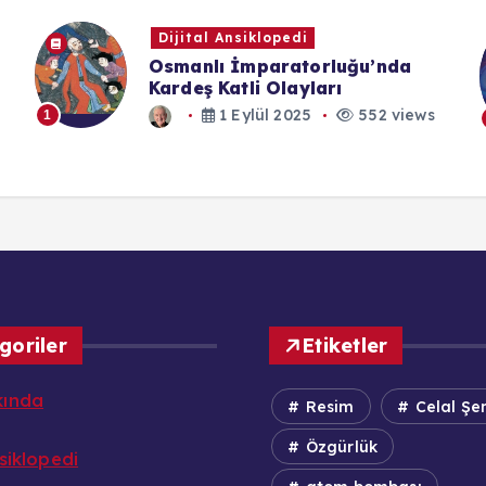
Dijital Ansiklopedi
Osmanlı İmparatorluğu’nda
Kardeş Katli Olayları
1 Eylül 2025
552 views
1
1
goriler
Etiketler
kında
Resim
Celal Şe
Özgürlük
nsiklopedi