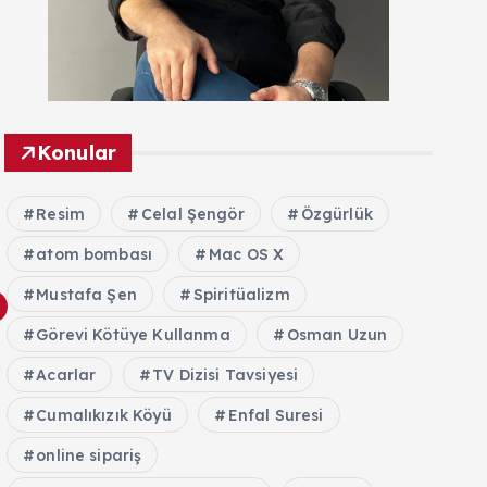
Konular
Resim
Celal Şengör
Özgürlük
atom bombası
Mac OS X
Mustafa Şen
Spiritüalizm
Görevi Kötüye Kullanma
Osman Uzun
Acarlar
TV Dizisi Tavsiyesi
Cumalıkızık Köyü
Enfal Suresi
online sipariş