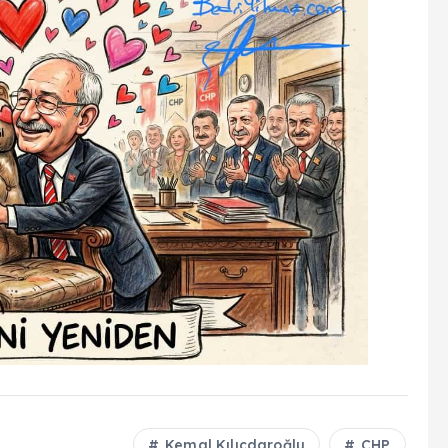
Kemal Kılıçdaroğlu
CHP