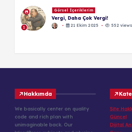
Görsel İçeriklerim
Vergi, Daha Çok Vergi!
21 Ekim 2025
552 views
1
Hakkımda
Kate
We basically center on quality
Site Hak
code and rich plan with
Güncel
unimaginable back. Our
Dijital A