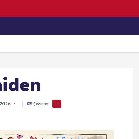
z
u
l
m
İçeriklerim
Blog
niden
 2026
tr
Çeviriler: