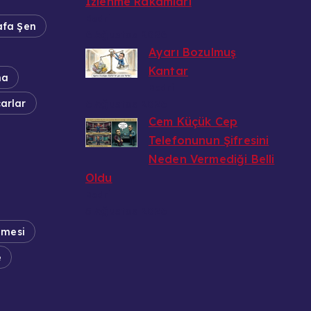
İzlenme Rakamları
Bedri
fa Şen
6 Ağustos 2026
Ayarı Bozulmuş
Kantar
ma
Bedri
arlar
6 Ağustos 2026
Cem Küçük Cep
Telefonunun Şifresini
Neden Vermediği Belli
Oldu
Bedri
5 Ağustos 2026
emesi
e