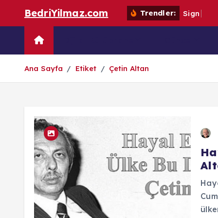
S
BedriYilmaz.com
Trendler:
S
i
g
n
o
f
t
k
i
Dijital Kütüphane
Güncel
p
t
Ana Sayfa
Etiket
Çetin Altan
o
c
o
n
t
e
n
Hay
t
Al
Haya
Cumh
ülk