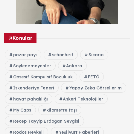
Konular
pazar payı
schönheit
Sicario
Söylenemeyenler
Ankara
Obsesif Kompulsif Bozukluk
FETÖ
İskenderiye Feneri
Yapay Zeka Görsellerim
hayat pahalılığı
Askeri Teknolojiler
My Caps
kilometre taşı
Recep Tayyip Erdoğan Sevgisi
Rodos Heykeli
Yeşilyurt Haberleri