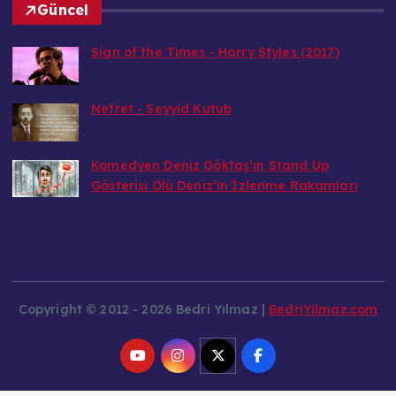
Güncel
Sign of the Times - Harry Styles (2017)
Bedri
9 Ağustos 2026
Nefret - Seyyid Kutub
Bedri
9 Ağustos 2026
Komedyen Deniz Göktaş’ın Stand Up
Gösterisi Ölü Deniz’in İzlenme Rakamları
Bedri
9 Ağustos 2026
Copyright © 2012 - 2026 Bedri Yılmaz |
BedriYilmaz.com