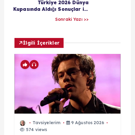
Türkiye 2026 Dünya
a
Kupasında Aldığı Sonuçlar ile
İnternette Alay Konusu Oldu
r
Sonraki Yazı >>
ı
İlgili İçerikler
m
Tavsiyelerim
9 Ağustos 2026
574 views