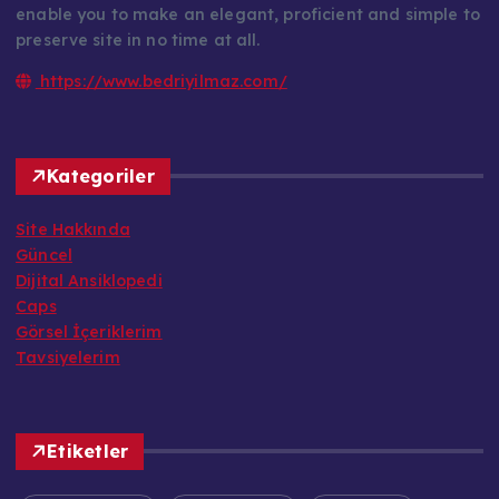
enable you to make an elegant, proficient and simple to
preserve site in no time at all.
https://www.bedriyilmaz.com/
Kategoriler
Site Hakkında
Güncel
Dijital Ansiklopedi
Caps
Görsel İçeriklerim
Tavsiyelerim
Etiketler