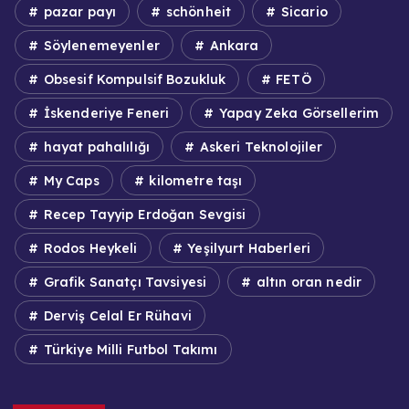
pazar payı
schönheit
Sicario
Söylenemeyenler
Ankara
Obsesif Kompulsif Bozukluk
FETÖ
İskenderiye Feneri
Yapay Zeka Görsellerim
hayat pahalılığı
Askeri Teknolojiler
My Caps
kilometre taşı
Recep Tayyip Erdoğan Sevgisi
Rodos Heykeli
Yeşilyurt Haberleri
Grafik Sanatçı Tavsiyesi
altın oran nedir
Derviş Celal Er Rühavi
Türkiye Milli Futbol Takımı