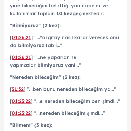
yine bilmediğini belirttiği yan ifadeler ve
kullanımlar toplam
10 kez
geçmektedir:
"Bilmiyoruz" (2 kez):
[
01:26:21
] "...Yargıtay nasıl karar verecek onu
da
bilmiyoruz
tabii..."
[
01:26:21
] "...ne yaparlar ne
yapmazlar
bilmiyoruz
yani..."
"Nereden bileceğim" (3 kez):
[
51:32
] "...ben bunu
nereden bileceğim
ya..."
[
01:23:22
] "...e
nereden bileceğim
ben şimdi..."
[
01:23:22
] "...
nereden bileceğim
şimdi..."
"Bilmem" (3 kez):