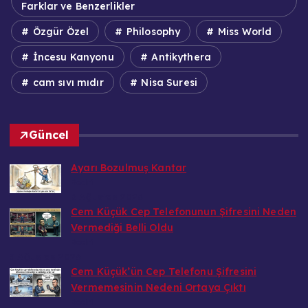
Farklar ve Benzerlikler
Özgür Özel
Philosophy
Miss World
İncesu Kanyonu
Antikythera
cam sıvı mıdır
Nisa Suresi
Güncel
Ayarı Bozulmuş Kantar
Bedri
6 Ağustos 2026
Cem Küçük Cep Telefonunun Şifresini Neden
Vermediği Belli Oldu
Bedri
5 Ağustos 2026
Cem Küçük’ün Cep Telefonu Şifresini
Vermemesinin Nedeni Ortaya Çıktı
Bedri