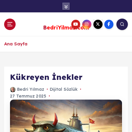
S
k
i
p
BedriYilmaz.com
t
o
c
Ana Sayfa
o
n
t
e
Kükreyen İnekler
n
t
Bedri Yılmaz
Dijital Sözlük
27 Temmuz 2025