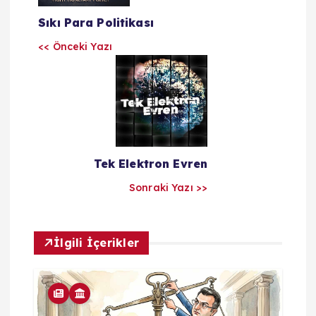
z
Sıkı Para Politikası
ı
<< Önceki Yazı
l
a
r
Tek Elektron Evren
ı
Sonraki Yazı >>
m
İlgili İçerikler