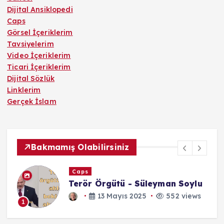
Dijital Ansiklopedi
Caps
Görsel İçeriklerim
Tavsiyelerim
Video İçeriklerim
Ticari İçeriklerim
Dijital Sözlük
Linklerim
Gerçek İslam
Bakmamış Olabilirsiniz
de
u
Was Ist Liebe?
24 Ekim 2025
552 views
1