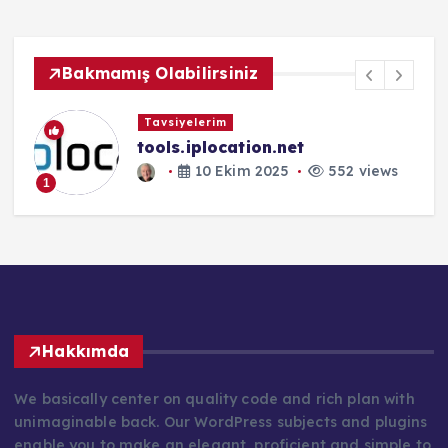
Bakmamış Olabilirsiniz
Tavsiyelerim
tools.iplocation.net
10 Ekim 2025
552 views
1
Hakkımda
We basically center on quality code and rich plan with
unimaginable back. Our WordPress subjects and plugins
enable you to make an elegant, proficient and simple to