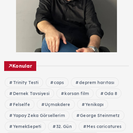
Konular
Trinity Testi
caps
deprem harıtası
Dernek Tavsiyesi
korsan film
Oda 8
Felselfe
Uçmakdere
Yenikapı
Yapay Zeka Görsellerim
George Steinmetz
YemekSepeti
32. Gün
Mes caricatures