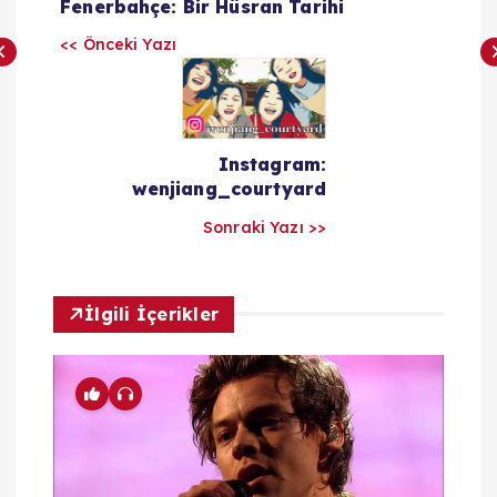
Fenerbahçe: Bir Hüsran Tarihi
z
<< Önceki Yazı
ı
l
Instagram:
a
wenjiang_courtyard
Sonraki Yazı >>
r
ı
İlgili İçerikler
m