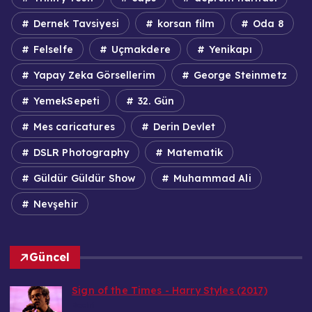
Dernek Tavsiyesi
korsan film
Oda 8
Felselfe
Uçmakdere
Yenikapı
Yapay Zeka Görsellerim
George Steinmetz
YemekSepeti
32. Gün
Mes caricatures
Derin Devlet
DSLR Photography
Matematik
Güldür Güldür Show
Muhammad Ali
Nevşehir
Güncel
Sign of the Times - Harry Styles (2017)
Bedri