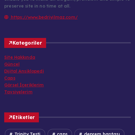
preserve site in no time at all.
https://www.bedriyilmaz.com/
Kategoriler
Site Hakkında
Güncel
Dijital Ansiklopedi
Caps
Görsel İçeriklerim
Tavsiyelerim
Etiketler
Trinity Testi
caps
deprem harıtası