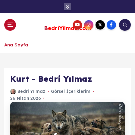
S
k
i
p
BedriYilmaz.com
t
o
c
Ana Sayfa
o
n
t
e
Kurt - Bedri Yılmaz
n
t
Bedri Yılmaz
Görsel İçeriklerim
26 Nisan 2026