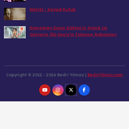
9 Ağustos 2026
Nefret - Seyyid Kutub
Bedri
9 Ağustos 2026
Komedyen Deniz Göktaş’ın Stand Up
Gösterisi Ölü Deniz’in İzlenme Rakamları
Bedri
9 Ağustos 2026
Copyright © 2012 - 2026 Bedri Yılmaz |
BedriYilmaz.com