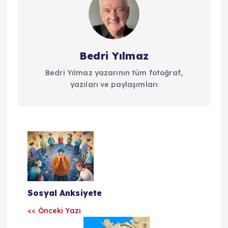
Bedri Yılmaz
Bedri Yılmaz yazarının tüm fotoğraf,
yazıları ve paylaşımları
Y
a
z
Sosyal Anksiyete
ı
<< Önceki Yazı