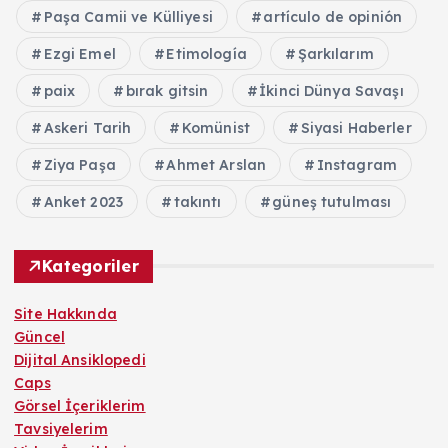
Paşa Camii ve Külliyesi
artículo de opinión
Ezgi Emel
Etimología
Şarkılarım
paix
bırak gitsin
İkinci Dünya Savaşı
Askeri Tarih
Komünist
Siyasi Haberler
Ziya Paşa
Ahmet Arslan
Instagram
Anket 2023
takıntı
güneş tutulması
Kategoriler
Site Hakkında
Güncel
Dijital Ansiklopedi
Caps
Görsel İçeriklerim
Tavsiyelerim