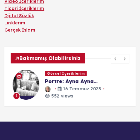
Video İçeriklerim
Ticari İçeriklerim
Dijital Sözlük
Linklerim
Gerçek İslam
Bakmamış Olabilirsiniz
Görsel İçeriklerim
Portre: Ayna Ayna…
16 Temmuz 2023
552 views
1