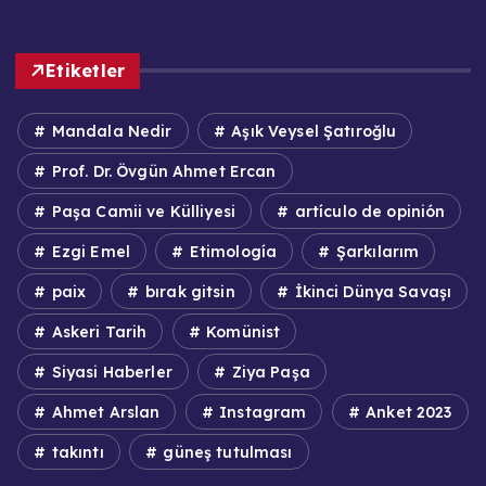
Etiketler
Mandala Nedir
Aşık Veysel Şatıroğlu
Prof. Dr. Övgün Ahmet Ercan
Paşa Camii ve Külliyesi
artículo de opinión
Ezgi Emel
Etimología
Şarkılarım
paix
bırak gitsin
İkinci Dünya Savaşı
Askeri Tarih
Komünist
Siyasi Haberler
Ziya Paşa
Ahmet Arslan
Instagram
Anket 2023
takıntı
güneş tutulması