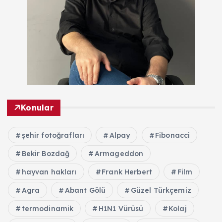
Konular
şehir fotoğrafları
Alpay
Fibonacci
Bekir Bozdağ
Armageddon
hayvan hakları
Frank Herbert
Film
Agra
Abant Gölü
Güzel Türkçemiz
termodinamik
H1N1 Vürüsü
Kolaj