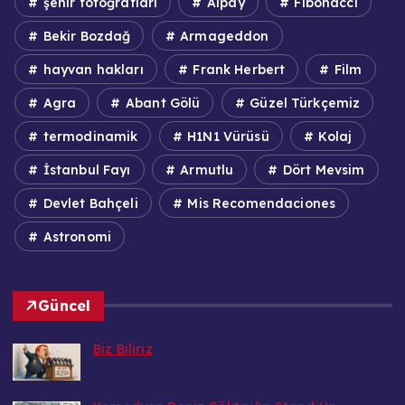
şehir fotoğrafları
Alpay
Fibonacci
Bekir Bozdağ
Armageddon
hayvan hakları
Frank Herbert
Film
Agra
Abant Gölü
Güzel Türkçemiz
termodinamik
H1N1 Vürüsü
Kolaj
İstanbul Fayı
Armutlu
Dört Mevsim
Devlet Bahçeli
Mis Recomendaciones
Astronomi
Güncel
Biz Biliriz
Bedri
7 Ağustos 2026