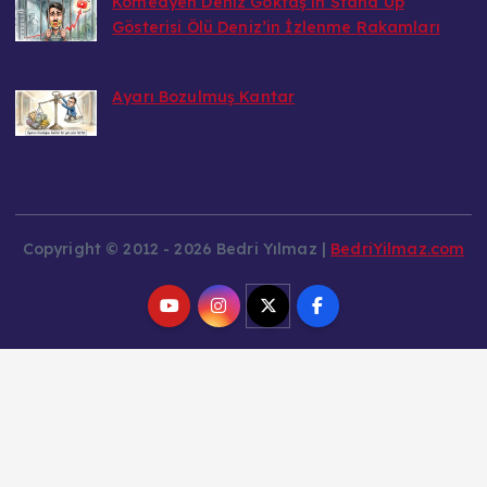
Komedyen Deniz Göktaş’ın Stand Up
Gösterisi Ölü Deniz’in İzlenme Rakamları
Bedri
7 Ağustos 2026
Ayarı Bozulmuş Kantar
Bedri
6 Ağustos 2026
Copyright © 2012 - 2026 Bedri Yılmaz |
BedriYilmaz.com