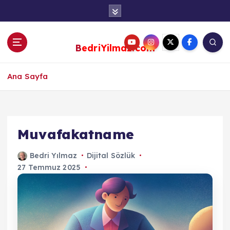
S
k
i
p
BedriYilmaz.com
t
o
c
Ana Sayfa
o
n
t
e
Muvafakatname
n
t
Bedri Yılmaz
Dijital Sözlük
27 Temmuz 2025