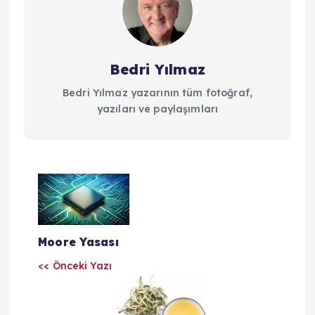
Bedri Yılmaz
Bedri Yılmaz yazarının tüm fotoğraf,
yazıları ve paylaşımları
Y
a
Moore Yasası
z
<< Önceki Yazı
ı