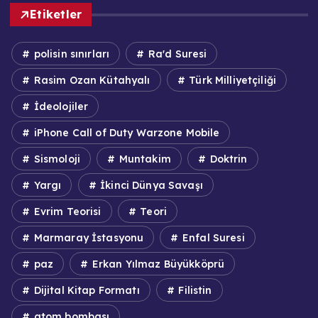
Etiketler
polisin sınırları
Ra'd Suresi
Rasim Ozan Kütahyalı
Türk Milliyetçiliği
İdeolojiler
iPhone Call of Duty Warzone Mobile
Sismoloji
Muntakim
Doktrin
Yargı
İkinci Dünya Savaşı
Evrim Teorisi
Teori
Marmaray İstasyonu
Enfal Suresi
paz
Erkan Yılmaz Büyükköprü
Dijital Kitap Formatı
Filistin
atom bombası