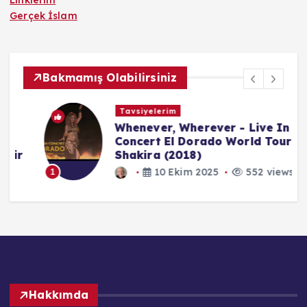
Gerçek İslam
Bakmamış Olabilirsiniz
Tavsiyelerim
Whenever, Wherever - Live In
Concert El Dorado World Tour -
r
Shakira (2018)
10 Ekim 2025
552 views
1
Hakkımda