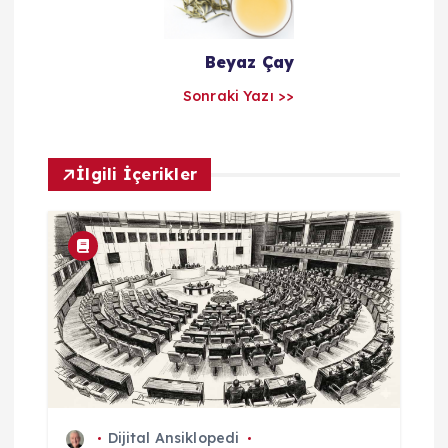
l
a
Beyaz Çay
Sonraki Yazı >>
r
ı
İlgili İçerikler
m
Dijital Ansiklopedi