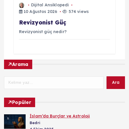
Dijital Ansiklopedi
10 Ağustos 2026
574 views
Revizyonist Güç
Revizyonist güç nedir?
Arama
Ara
Popüler
İslam’da Burçlar ve Astroloji
Bedri
4 Ekim 2025