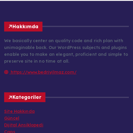
Hakkımda
We basically center on quality code and rich plan with
unimaginable back. Our WordPress subjects and plugins
enable you to make an elegant, proficient and simple to
preserve site in no time at all.
https://www.bedriyilmaz.com/
Kategoriler
Site Hakkında
Güncel
Dijital Ansiklopedi
Caps