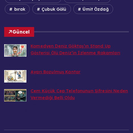
bırak
Çubuk Gölü
Ümit Özdağ
Güncel
Komedyen Deniz Göktaş’ın Stand Up
Gösterisi Ölü Deniz’in İzlenme Rakamları
Bedri
6 Ağustos 2026
Ayarı Bozulmuş Kantar
Bedri
6 Ağustos 2026
Cem Küçük Cep Telefonunun Şifresini Neden
Vermediği Belli Oldu
Bedri
5 Ağustos 2026