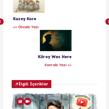
z
Kuzey Kore
ı
<< Önceki Yazı
l
a
r
Kilroy Was Here
Sonraki Yazı >>
ı
m
İlgili İçerikler