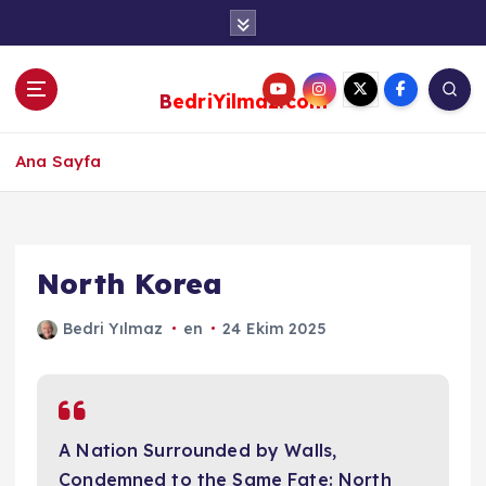
S
k
i
p
BedriYilmaz.com
t
o
c
Ana Sayfa
o
n
t
e
North Korea
n
t
Bedri Yılmaz
en
24 Ekim 2025
A Nation Surrounded by Walls,
Condemned to the Same Fate: North