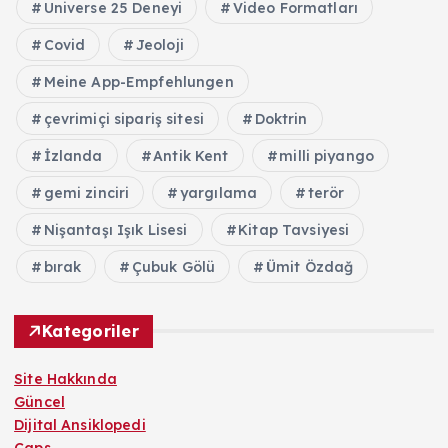
Universe 25 Deneyi
Video Formatları
Covid
Jeoloji
Meine App-Empfehlungen
çevrimiçi sipariş sitesi
Doktrin
İzlanda
Antik Kent
milli piyango
gemi zinciri
yargılama
terör
Nişantaşı Işık Lisesi
Kitap Tavsiyesi
bırak
Çubuk Gölü
Ümit Özdağ
Kategoriler
Site Hakkında
Güncel
Dijital Ansiklopedi
Caps