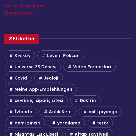
Görsel İçeriklerim
Tavsiyelerim
Etiketler
Kıyıköy
Levent Pekcan
Universe 25 Deneyi
Video Formatları
Covid
Jeoloji
Meine App-Empfehlungen
çevrimiçi sipariş sitesi
Doktrin
İzlanda
Antik Kent
milli piyango
gemi zinciri
yargılama
terör
Nişantaşı Işık Lisesi
Kitap Tavsiyesi