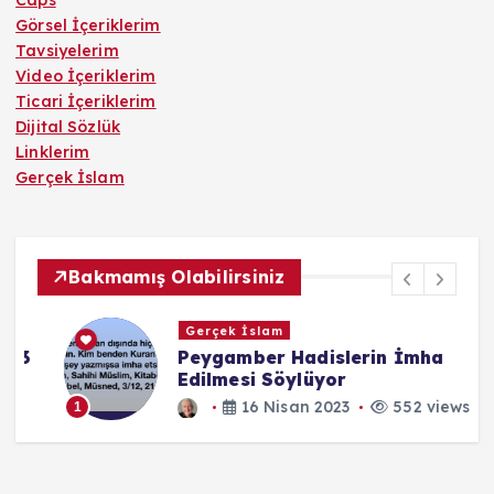
Görsel İçeriklerim
Tavsiyelerim
Video İçeriklerim
Ticari İçeriklerim
Dijital Sözlük
Linklerim
Gerçek İslam
Bakmamış Olabilirsiniz
Gerçek İslam
3
Peygamber Hadislerin İmha
Edilmesi Söylüyor
16 Nisan 2023
552 views
1