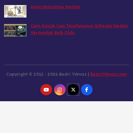
Ayarı Bozulmuş Kantar
Bedri
6 Ağustos 2026
Cem Küçük Cep Telefonunun Şifresini Neden
Vermediği Belli Oldu
Bedri
5 Ağustos 2026
Copyright © 2012 - 2026 Bedri Yılmaz |
BedriYilmaz.com