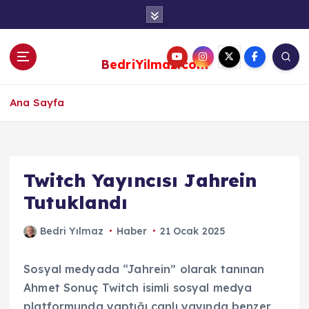
S
k
i
p
BedriYilmaz.com
t
o
c
Ana Sayfa
o
n
t
e
Twitch Yayıncısı Jahrein
n
Tutuklandı
t
Bedri Yılmaz
Haber
21 Ocak 2025
Sosyal medyada “Jahrein” olarak tanınan
Ahmet Sonuç Twitch isimli sosyal medya
platformunda yaptığı canlı yayında benzer