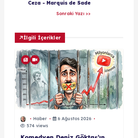
a
Ceza - Marquis de Sade
Sonraki Yazı >>
r
ı
İlgili İçerikler
m
Haber
6 Ağustos 2026
574 views
Komedyen Deniz Göktaş’ın