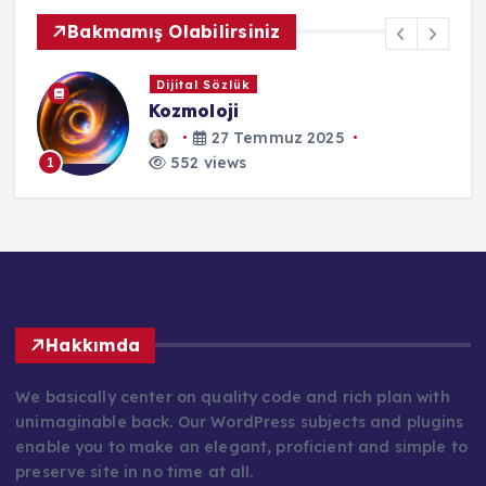
Bakmamış Olabilirsiniz
Görsel İçeriklerim
Karabasan
25 Ekim 2023
552 views
1
Hakkımda
We basically center on quality code and rich plan with
unimaginable back. Our WordPress subjects and plugins
enable you to make an elegant, proficient and simple to
preserve site in no time at all.