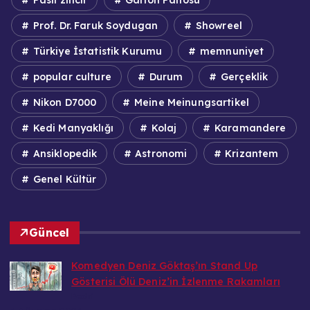
Prof. Dr. Faruk Soydugan
Showreel
Türkiye İstatistik Kurumu
memnuniyet
popular culture
Durum
Gerçeklik
Nikon D7000
Meine Meinungsartikel
Kedi Manyaklığı
Kolaj
Karamandere
Ansiklopedik
Astronomi
Krizantem
Genel Kültür
Güncel
Komedyen Deniz Göktaş’ın Stand Up
Gösterisi Ölü Deniz’in İzlenme Rakamları
Bedri
6 Ağustos 2026