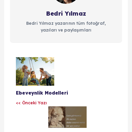
Bedri Yılmaz
Bedri Yılmaz yazarının tüm fotoğraf,
yazıları ve paylaşımları
Y
a
z
Ebeveynlik Modelleri
ı
<< Önceki Yazı
l