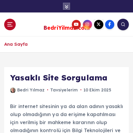
S
k
i
p
BedriYilmaz.com
t
o
c
Ana Sayfa
o
n
t
e
Yasaklı Site Sorgulama
n
t
Bedri Yılmaz
Tavsiyelerim
10 Ekim 2025
Bir internet sitesinin ya da alan adının yasaklı
olup olmadığının ya da erişime kapatılması
için verilmiş bir mahkeme kararının olup
olmadığının kontrolü için Bilgi Teknolojileri ve