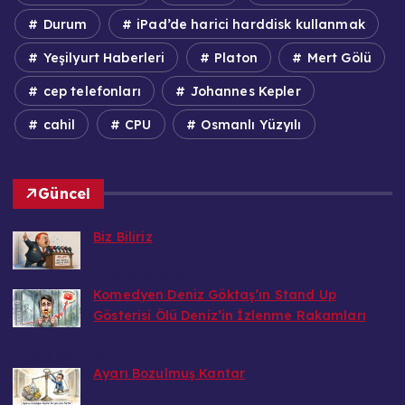
Durum
iPad’de harici harddisk kullanmak
Yeşilyurt Haberleri
Platon
Mert Gölü
cep telefonları
Johannes Kepler
cahil
CPU
Osmanlı Yüzyılı
Güncel
Biz Biliriz
Bedri
7 Ağustos 2026
Komedyen Deniz Göktaş’ın Stand Up
Gösterisi Ölü Deniz’in İzlenme Rakamları
Bedri
7 Ağustos 2026
Ayarı Bozulmuş Kantar
Bedri