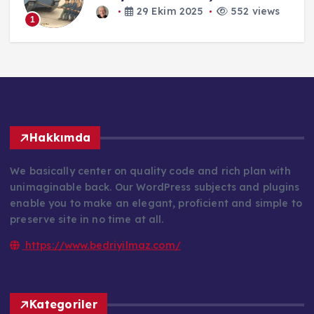
29 Ekim 2025
552 views
1
Hakkımda
We basically center on quality code and rich plan with
unimaginable back. Our WordPress subjects and plugins
enable you to make an elegant, proficient and simple to
preserve site in no time at all.
https://www.bedriyilmaz.com/
Kategoriler