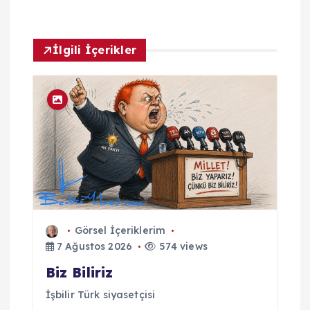
r
İlgili İçerikler
ı
m
Görsel İçeriklerim
7 Ağustos 2026
574 views
Biz Biliriz
İşbilir Türk siyasetçisi