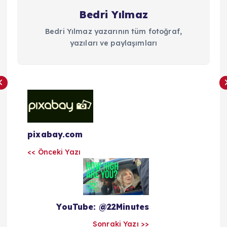
Bedri Yılmaz
Bedri Yılmaz yazarının tüm fotoğraf,
yazıları ve paylaşımları
Y
a
pixabay.com
z
<< Önceki Yazı
ı
l
YouTube: @22Minutes
a
Sonraki Yazı >>