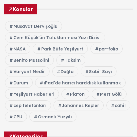
Konular
Müsavat Dervişoğlu
Cem Küçük'ün Tutuklanması Yazı Dizisi
NASA
Park Büfe Yeşilyurt
portfolio
Benito Mussolini
Taksim
Varyant Nedir
Duğla
Sabit Sayı
Durum
iPad’de harici harddisk kullanmak
Yeşilyurt Haberleri
Platon
Mert Gölü
cep telefonları
Johannes Kepler
cahil
CPU
Osmanlı Yüzyılı
Kategoriler