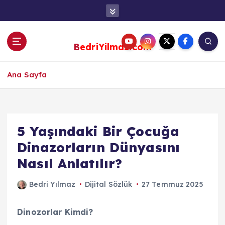
S
k
i
p
BedriYilmaz.com
t
o
c
Ana Sayfa
o
n
t
e
5 Yaşındaki Bir Çocuğa
n
Dinazorların Dünyasını
t
Nasıl Anlatılır?
Bedri Yılmaz
Dijital Sözlük
27 Temmuz 2025
Dinozorlar Kimdi?