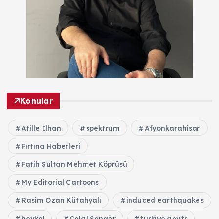
Konular
Atille İlhan
spektrum
Afyonkarahisar
Fırtına Haberleri
Fatih Sultan Mehmet Köprüsü
My Editorial Cartoons
Rasim Ozan Kütahyalı
induced earthquakes
heykel
Celal Şengör
turkiye.gov.tr