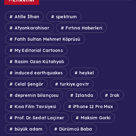
Atille İlhan
spektrum
Afyonkarahisar
Fırtına Haberleri
Fatih Sultan Mehmet Köprüsü
My Editorial Cartoons
Rasim Ozan Kütahyalı
induced earthquakes
heykel
Celal Şengör
turkiye.gov.tr
depremin bilançosu
İzlanda
Irak
Kısa Film Tavsiyesi
iPhone 12 Pro Max
Prof. Dr. Sedat Laçiner
Maksim Gorki
büyük adam
Dürümcü Baba