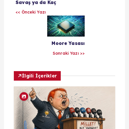
z
Savaş ya da Kaç
ı
<< Önceki Yazı
l
a
Moore Yasası
Sonraki Yazı >>
r
ı
İlgili İçerikler
m