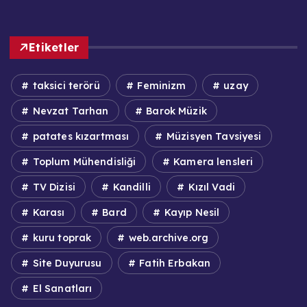
Etiketler
taksici terörü
Feminizm
uzay
Nevzat Tarhan
Barok Müzik
patates kızartması
Müzisyen Tavsiyesi
Toplum Mühendisliği
Kamera lensleri
TV Dizisi
Kandilli
Kızıl Vadi
Karası
Bard
Kayıp Nesil
kuru toprak
web.archive.org
Site Duyurusu
Fatih Erbakan
El Sanatları