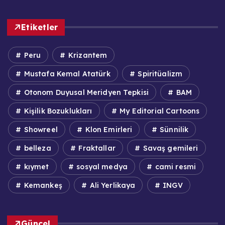
Etiketler
Peru
Krizantem
Mustafa Kemal Atatürk
Spiritüalizm
Otonom Duyusal Meridyen Tepkisi
BAM
Kişilik Bozuklukları
My Editorial Cartoons
Showreel
Klon Emirleri
Sünnilik
belleza
Fraktallar
Savaş gemileri
kıymet
sosyal medya
cami resmi
Kemankeş
Ali Yerlikaya
INGV
Güncel