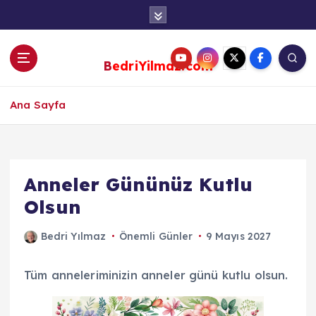
S
k
i
p
BedriYilmaz.com
t
o
c
Ana Sayfa
o
n
t
e
Anneler Gününüz Kutlu
n
Olsun
t
Bedri Yılmaz
Önemli Günler
9 Mayıs 2027
Tüm anneleriminizin anneler günü kutlu olsun.