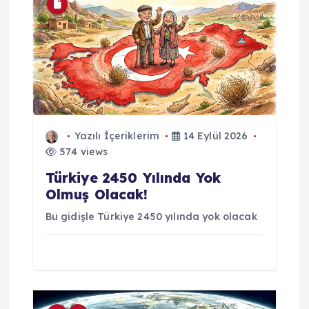
r
ı
m
Yazılı İçeriklerim
14 Eylül 2026
574 views
Türkiye 2450 Yılında Yok
Olmuş Olacak!
Bu gidişle Türkiye 2450 yılında yok olacak