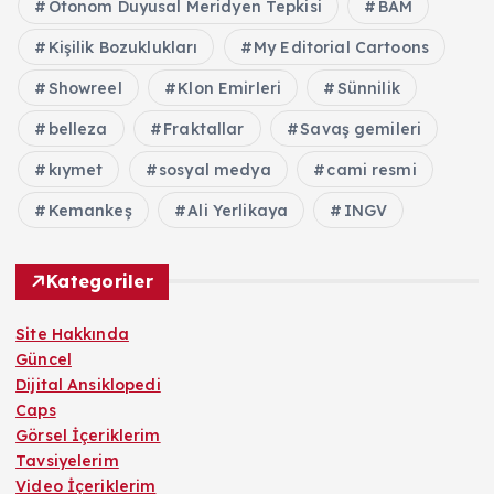
Otonom Duyusal Meridyen Tepkisi
BAM
Kişilik Bozuklukları
My Editorial Cartoons
Showreel
Klon Emirleri
Sünnilik
belleza
Fraktallar
Savaş gemileri
kıymet
sosyal medya
cami resmi
Kemankeş
Ali Yerlikaya
INGV
Kategoriler
Site Hakkında
Güncel
Dijital Ansiklopedi
Caps
Görsel İçeriklerim
Tavsiyelerim
Video İçeriklerim