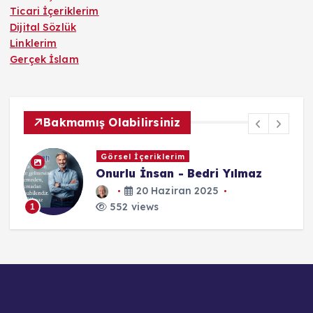
Ticari İçeriklerim
Dijital Sözlük
Linklerim
Gerçek İslam
Bakmamış Olabilirsiniz
Görsel İçeriklerim
Onurlu İnsan - Bedri Yılmaz
s
20 Haziran 2025
552 views
1