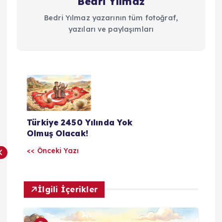
Bedri Yılmaz
Bedri Yılmaz yazarının tüm fotoğraf,
yazıları ve paylaşımları
Y
a
Türkiye 2450 Yılında Yok
z
Olmuş Olacak!
<< Önceki Yazı
ı
l
İlgili İçerikler
a