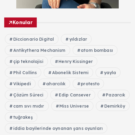
Konular
Diccionario Digital
yıldızlar
Antikythera Mechanism
atom bombası
çip teknolojisi
Henry Kissinger
Phil Collins
Abonelik Sistemi
yayla
Vikipedi
aharcılık
protesto
Çözüm Süreci
Edip Cansever
Pazarcık
cam sıvı mıdır
Miss Universe
Demirköy
tuğrakeş
iddia bayilerinde oynanan şans oyunları