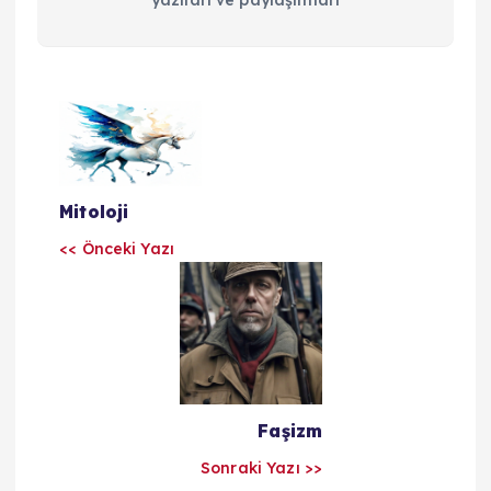
Y
a
Mitoloji
z
<< Önceki Yazı
ı
l
a
Faşizm
r
Sonraki Yazı >>