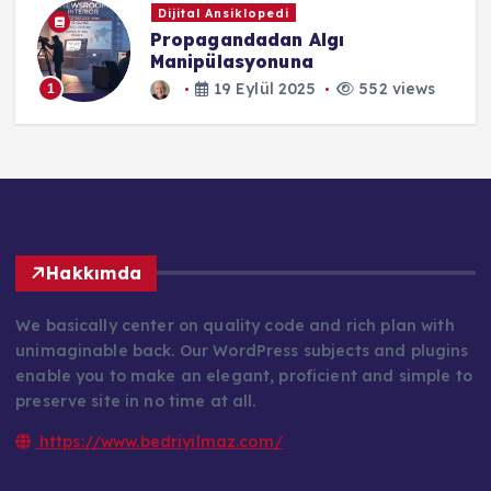
Dijital Ansiklopedi
Filistin'deki Örgütler ve
İdeolojileri
1 Ağustos 2024
552 views
1
Hakkımda
We basically center on quality code and rich plan with
unimaginable back. Our WordPress subjects and plugins
enable you to make an elegant, proficient and simple to
preserve site in no time at all.
https://www.bedriyilmaz.com/