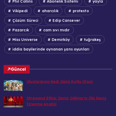
Phil Collins
Abonelik Sistemi
yayla
Vikipedi
aharcılık
protesto
Çözüm Süreci
Edip Cansever
Pazarcık
cam sıvı mıdır
Miss Universe
Demirköy
tuğrakeş
iddia bayilerinde oynanan şans oyunları
Güncel
Uluslararası Kedi Günü Kutlu Olsun
Bedri
8 Ağustos 2026
Streisand Etkisi: Deniz Göktaş'ın Ölü Deniz
İzlenme Analizi
Bedri
8 Ağustos 2026