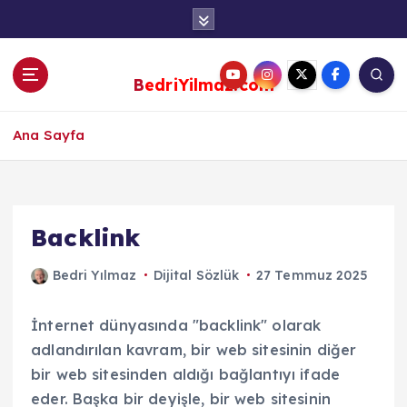
S
k
i
p
BedriYilmaz.com
t
o
c
Ana Sayfa
o
n
t
e
Backlink
n
t
Bedri Yılmaz
Dijital Sözlük
27 Temmuz 2025
İnternet dünyasında "backlink" olarak
adlandırılan kavram, bir web sitesinin diğer
bir web sitesinden aldığı bağlantıyı ifade
eder. Başka bir deyişle, bir web sitesinin