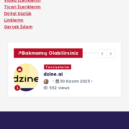
Video İçeriklerim
Ticari İçeriklerim
Dijital Sözlük
Linklerim
Gerçek İslam
Bakmamış Olabilirsiniz
Tavsiyelerim
 -
dzine.ai
30 Kasım 2025
552 views
1
1