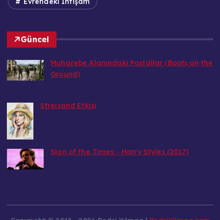
Evrendeki İhtişam
Güncel
Muharebe Alanındaki Postallar (Boots on the
Ground)
Bedri
9 Ağustos 2026
Streisand Etkisi
Bedri
9 Ağustos 2026
Sign of the Times - Harry Styles (2017)
Bedri
9 Ağustos 2026