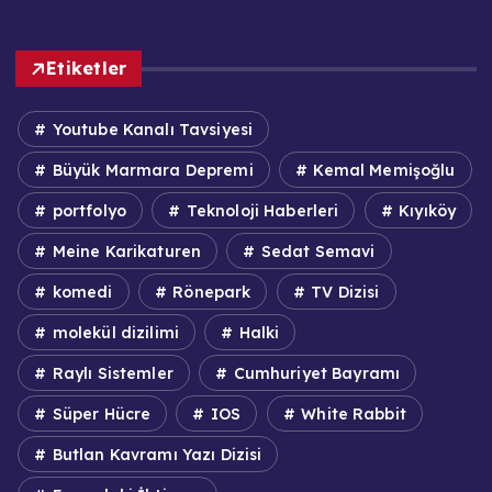
Etiketler
Youtube Kanalı Tavsiyesi
Büyük Marmara Depremi
Kemal Memişoğlu
portfolyo
Teknoloji Haberleri
Kıyıköy
Meine Karikaturen
Sedat Semavi
komedi
Rönepark
TV Dizisi
molekül dizilimi
Halki
Raylı Sistemler
Cumhuriyet Bayramı
Süper Hücre
IOS
White Rabbit
Butlan Kavramı Yazı Dizisi