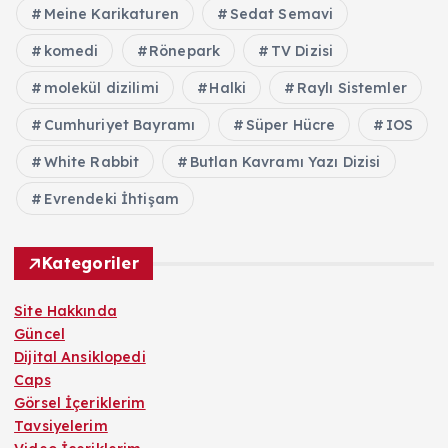
Meine Karikaturen
Sedat Semavi
komedi
Rönepark
TV Dizisi
molekül dizilimi
Halki
Raylı Sistemler
Cumhuriyet Bayramı
Süper Hücre
IOS
White Rabbit
Butlan Kavramı Yazı Dizisi
Evrendeki İhtişam
Kategoriler
Site Hakkında
Güncel
Dijital Ansiklopedi
Caps
Görsel İçeriklerim
Tavsiyelerim