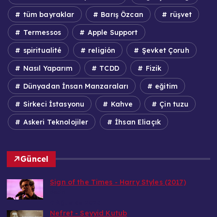
tüm bayraklar
Barış Özcan
rüşvet
Termessos
Apple Support
spiritualité
religión
Şevket Çoruh
Nasıl Yaparım
TCDD
Fizik
Dünyadan İnsan Manzaraları
eğitim
Sirkeci İstasyonu
Kahve
Çin tuzu
Askeri Teknolojiler
İhsan Eliaçık
Güncel
Sign of the Times - Harry Styles (2017)
Bedri
9 Ağustos 2026
Nefret - Seyyid Kutub