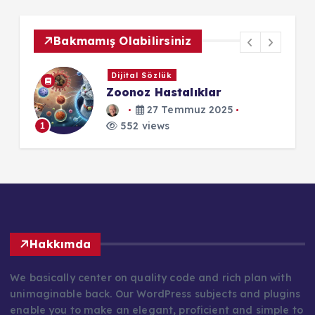
Bakmamış Olabilirsiniz
Dijital Sözlük
Zoonoz Hastalıklar
27 Temmuz 2025
552 views
1
1
Hakkımda
We basically center on quality code and rich plan with
unimaginable back. Our WordPress subjects and plugins
enable you to make an elegant, proficient and simple to