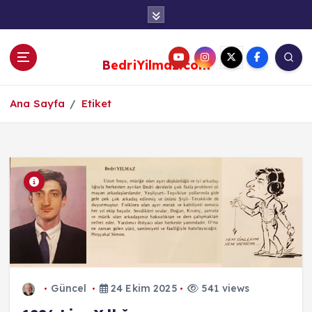
S
k
i
p
BedriYilmaz.com
t
o
c
Ana Sayfa
Etiket
o
n
t
e
n
t
Güncel
24 Ekim 2025
541 views