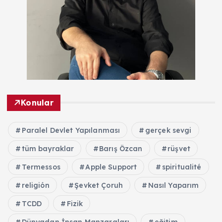
Konular
Paralel Devlet Yapılanması
gerçek sevgi
tüm bayraklar
Barış Özcan
rüşvet
Termessos
Apple Support
spiritualité
religión
Şevket Çoruh
Nasıl Yaparım
TCDD
Fizik
Dünyadan İnsan Manzaraları
eğitim