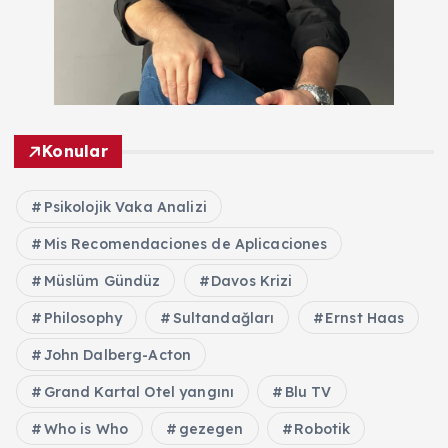
Konular
Psikolojik Vaka Analizi
Mis Recomendaciones de Aplicaciones
Müslüm Gündüz
Davos Krizi
Philosophy
Sultandağları
Ernst Haas
John Dalberg-Acton
Grand Kartal Otel yangını
Blu TV
Who is Who
gezegen
Robotik