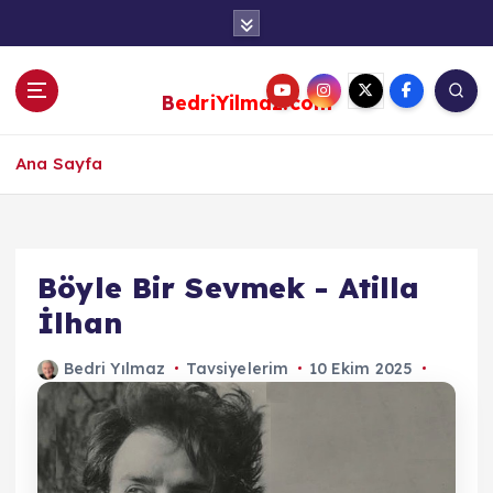
S
k
i
p
BedriYilmaz.com
t
o
c
Ana Sayfa
o
n
t
e
Böyle Bir Sevmek - Atilla
n
İlhan
t
Bedri Yılmaz
Tavsiyelerim
10 Ekim 2025