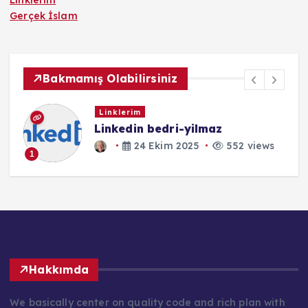
Linklerim
Gerçek İslam
Bakmamış Olabilirsiniz
Linklerim
Linkedin bedri-yilmaz
24 Ekim 2025
552 views
1
Hakkımda
We basically center on quality code and rich plan with