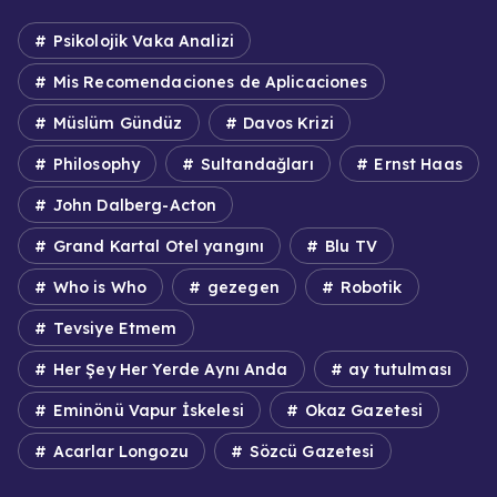
Psikolojik Vaka Analizi
Mis Recomendaciones de Aplicaciones
Müslüm Gündüz
Davos Krizi
Philosophy
Sultandağları
Ernst Haas
John Dalberg-Acton
Grand Kartal Otel yangını
Blu TV
Who is Who
gezegen
Robotik
Tevsiye Etmem
Her Şey Her Yerde Aynı Anda
ay tutulması
Eminönü Vapur İskelesi
Okaz Gazetesi
Acarlar Longozu
Sözcü Gazetesi