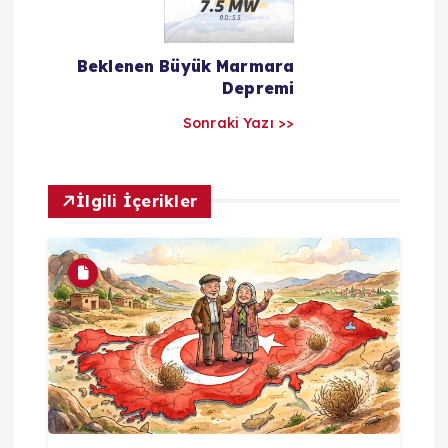
ı
l
Beklenen Büyük Marmara
Depremi
a
Sonraki Yazı >>
r
ı
İlgili İçerikler
m