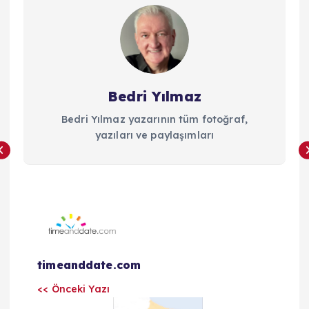
Bedri Yılmaz
Bedri Yılmaz yazarının tüm fotoğraf,
yazıları ve paylaşımları
Y
a
timeanddate.com
z
<< Önceki Yazı