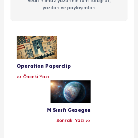
Bedri Yılmaz yazarının tüm fotoğraf,
yazıları ve paylaşımları
Y
a
Operation Paperclip
z
<< Önceki Yazı
ı
l
M Sınıfı Gezegen
a
Sonraki Yazı >>
r