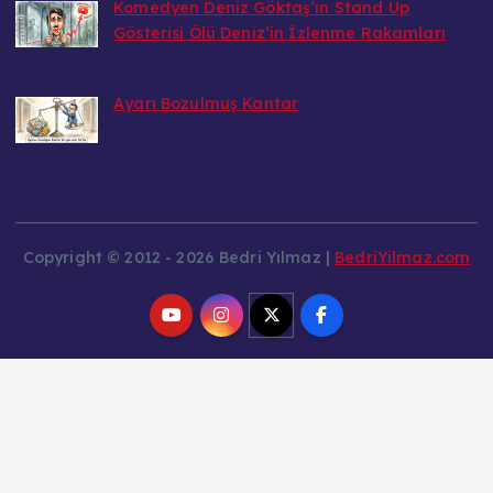
Komedyen Deniz Göktaş’ın Stand Up
Gösterisi Ölü Deniz’in İzlenme Rakamları
Bedri
7 Ağustos 2026
Ayarı Bozulmuş Kantar
Bedri
6 Ağustos 2026
Copyright © 2012 - 2026 Bedri Yılmaz |
BedriYilmaz.com