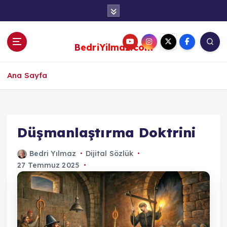
S
k
i
p
BedriYilmaz.com
t
o
c
Ana Sayfa
o
n
t
e
Düşmanlaştırma Doktrini
n
t
Bedri Yılmaz
Dijital Sözlük
27 Temmuz 2025