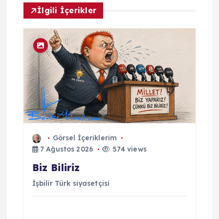
ı
İlgili İçerikler
m
Görsel İçeriklerim
7 Ağustos 2026
574 views
Biz Biliriz
İşbilir Türk siyasetçisi