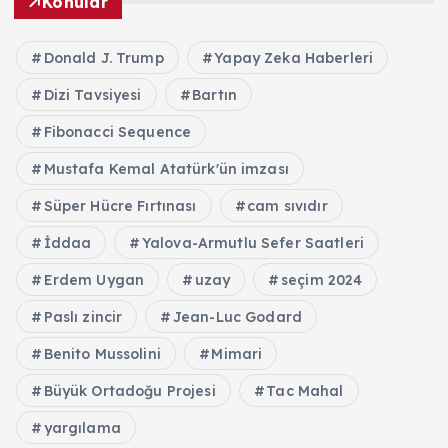
Konular
Donald J. Trump
Yapay Zeka Haberleri
Dizi Tavsiyesi
Bartın
Fibonacci Sequence
Mustafa Kemal Atatürk'ün imzası
Süper Hücre Fırtınası
cam sıvıdır
İddaa
Yalova-Armutlu Sefer Saatleri
Erdem Uygan
uzay
seçim 2024
Paslı zincir
Jean-Luc Godard
Benito Mussolini
Mimari
Büyük Ortadoğu Projesi
Tac Mahal
yargılama