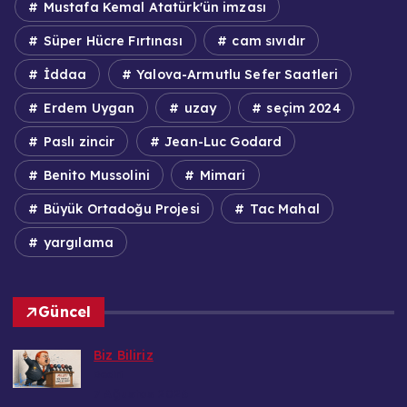
Mustafa Kemal Atatürk'ün imzası
Süper Hücre Fırtınası
cam sıvıdır
İddaa
Yalova-Armutlu Sefer Saatleri
Erdem Uygan
uzay
seçim 2024
Paslı zincir
Jean-Luc Godard
Benito Mussolini
Mimari
Büyük Ortadoğu Projesi
Tac Mahal
yargılama
Güncel
Biz Biliriz
Bedri
7 Ağustos 2026