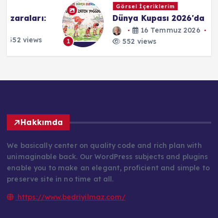
Görsel İçeriklerim
:
Dünya Kupası 2026'da Türkiye
16 Temmuz 2026
552 views
1
Hakkımda
We basically center on quality code and rich plan with
unimaginable back. Our WordPress subjects and plugins
enable you to make an elegant, proficient and simple to
preserve site in no time at all.
https://www.bedriyilmaz.com/