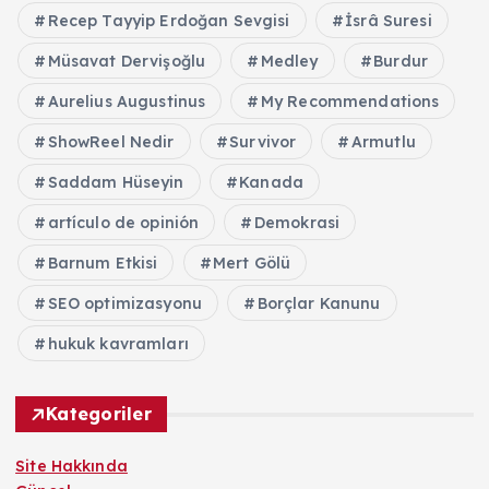
Recep Tayyip Erdoğan Sevgisi
İsrâ Suresi
Müsavat Dervişoğlu
Medley
Burdur
Aurelius Augustinus
My Recommendations
ShowReel Nedir
Survivor
Armutlu
Saddam Hüseyin
Kanada
artículo de opinión
Demokrasi
Barnum Etkisi
Mert Gölü
SEO optimizasyonu
Borçlar Kanunu
hukuk kavramları
Kategoriler
Site Hakkında