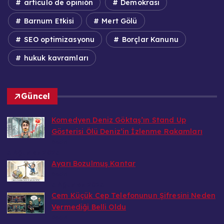
Barnum Etkisi
Mert Gölü
SEO optimizasyonu
Borçlar Kanunu
hukuk kavramları
Güncel
Komedyen Deniz Göktaş’ın Stand Up
Gösterisi Ölü Deniz’in İzlenme Rakamları
Bedri
6 Ağustos 2026
Ayarı Bozulmuş Kantar
Bedri
6 Ağustos 2026
Cem Küçük Cep Telefonunun Şifresini Neden
Vermediği Belli Oldu
Bedri