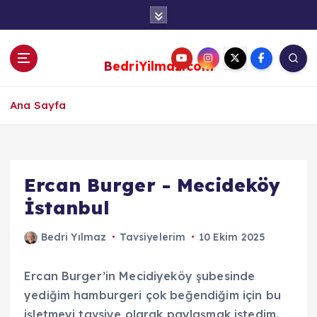
S
k
i
p
BedriYilmaz.com
t
o
c
Ana Sayfa
o
n
t
e
Ercan Burger - Mecideköy
n
İstanbul
t
Bedri Yılmaz
Tavsiyelerim
10 Ekim 2025
Ercan Burger’in Mecidiyeköy şubesinde
yediğim hamburgeri çok beğendiğim için bu
işletmeyi tavsiye olarak paylaşmak istedim.