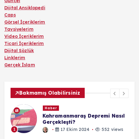
Güncel
Dijital Ansiklopedi
Caps
Görsel İçeriklerim
Tavsiyelerim
Video İçeriklerim
Ticari İçeriklerim
Dijital Sözlük
Linklerim
Gerçek İslam
Bakmamış Olabilirsiniz
Haber
Türkiye’de Kimlik Güvenliği
30 Aralık 2024
552 views
1