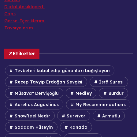
Dijital Ansiklopedi
Caps
Görsel İçeriklerim
Tavsiyelerim
Etiketler
Tevbeleri kabul edip günahları bağışlayan
Recep Tayyip Erdoğan Sevgisi
İsrâ Suresi
Müsavat Dervişoğlu
Medley
Burdur
Aurelius Augustinus
My Recommendations
ShowReel Nedir
Survivor
Armutlu
Saddam Hüseyin
Kanada
artículo de opinión
Demokrasi