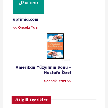
a
z
uptimia.com
<< Önceki Yazı
ı
l
a
r
Amerikan Yüzyılının Sonu -
Mustafa Özel
ı
Sonraki Yazı >>
m
İlgili İçerikler