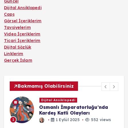
Güncel
Dijital Ansiklopedi
Caps
Görsel İçeriklerim
Tavsiyelerim
Video İçeriklerim
Ticari İçeriklerim
Dijital Sözlük
Linklerim
Gerçek İslam
Bakmamış Olabilirsiniz
Dijital Ansiklopedi
Osmanlı İmparatorluğu’nda
Kardeş Katli Olayları
1 Eylül 2025
552 views
1