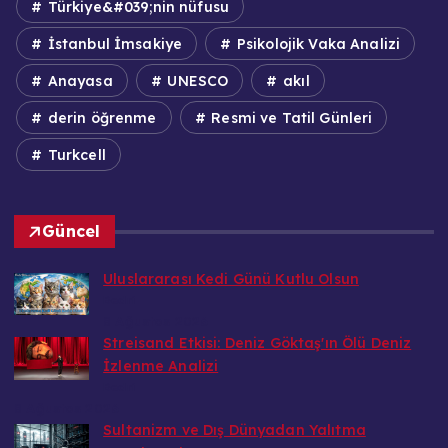
Türkiye&#039;nin nüfusu
İstanbul İmsakiye
Psikolojik Vaka Analizi
Anayasa
UNESCO
akıl
derin öğrenme
Resmi ve Tatil Günleri
Turkcell
Güncel
Uluslararası Kedi Günü Kutlu Olsun
Bedri
8 Ağustos 2026
Streisand Etkisi: Deniz Göktaş'ın Ölü Deniz
İzlenme Analizi
Bedri
8 Ağustos 2026
Sultanizm ve Dış Dünyadan Yalıtma