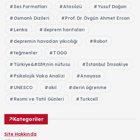
Ses Formatları
Atasözü
Yusuf Doğan
Osmanlı Dizileri
Prof. Dr. Övgün Ahmet Ercan
Lenka
deprem harıtaları
depremin havadan yıkıcılığı
Robot
teğmenler
TOGG
Türkiye&#039;nin nüfusu
İstanbul İmsakiye
Psikolojik Vaka Analizi
Anayasa
UNESCO
akıl
derin öğrenme
Resmi ve Tatil Günleri
Turkcell
Kategoriler
Site Hakkında