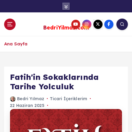
S
k
i
p
BedriYilmaz.com
t
o
c
Ana Sayfa
o
n
t
e
Fatih'in Sokaklarında
n
Tarihe Yolculuk
t
Bedri Yılmaz
Ticari İçeriklerim
22 Haziran 2025