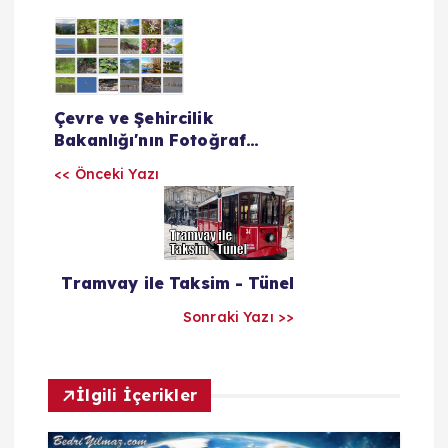
Y
a
Çevre ve Şehircilik
z
Bakanlığı'nın Fotoğraf
Sergisinde Yer Alan
ı
<< Önceki Yazı
Fotoğraflarım
l
a
Tramvay ile Taksim - Tünel
Sonraki Yazı >>
r
ı
İlgili İçerikler
m