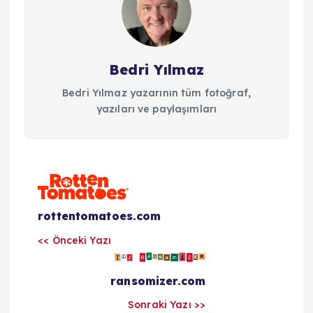
Bedri Yılmaz
Bedri Yılmaz yazarının tüm fotoğraf,
yazıları ve paylaşımları
Y
a
rottentomatoes.com
<< Önceki Yazı
z
ransomizer.com
ı
Sonraki Yazı >>