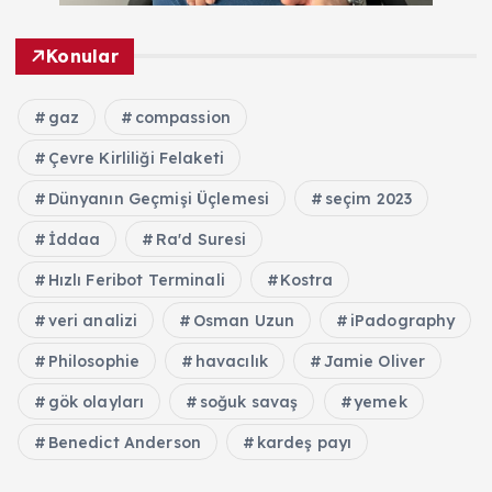
Konular
gaz
compassion
Çevre Kirliliği Felaketi
Dünyanın Geçmişi Üçlemesi
seçim 2023
İddaa
Ra'd Suresi
Hızlı Feribot Terminali
Kostra
veri analizi
Osman Uzun
iPadography
Philosophie
havacılık
Jamie Oliver
gök olayları
soğuk savaş
yemek
Benedict Anderson
kardeş payı