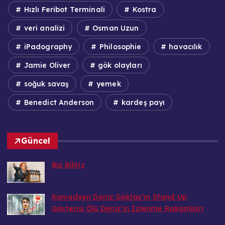
Hızlı Feribot Terminali
Kostra
veri analizi
Osman Uzun
iPadography
Philosophie
havacılık
Jamie Oliver
gök olayları
soğuk savaş
yemek
Benedict Anderson
kardeş payı
Güncel
Biz Biliriz
Bedri
7 Ağustos 2026
Komedyen Deniz Göktaş’ın Stand Up
Gösterisi Ölü Deniz’in İzlenme Rakamları
Bedri