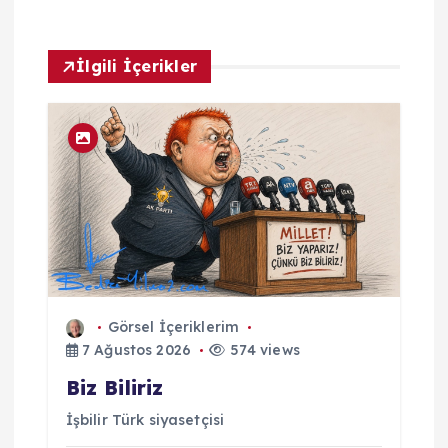
l
a
İlgili İçerikler
r
ı
m
Görsel İçeriklerim
7 Ağustos 2026
574 views
Biz Biliriz
İşbilir Türk siyasetçisi