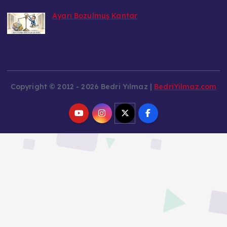
7 Ağustos 2026
Ayarı Bozulmuş Kantar
Bedri
6 Ağustos 2026
Copyright © 2012 - 2026 Bedri Yılmaz |
BedriYilmaz.com