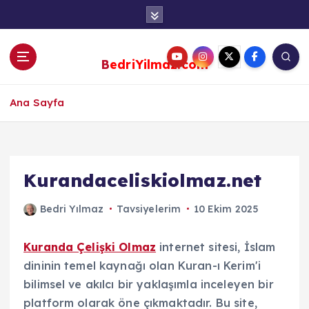
S
k
i
p
BedriYilmaz.com
t
o
c
Ana Sayfa
o
n
t
e
Kurandaceliskiolmaz.net
n
t
Bedri Yılmaz
Tavsiyelerim
10 Ekim 2025
Kuranda Çelişki Olmaz
internet sitesi, İslam
dininin temel kaynağı olan Kuran-ı Kerim'i
bilimsel ve akılcı bir yaklaşımla inceleyen bir
platform olarak öne çıkmaktadır. Bu site,