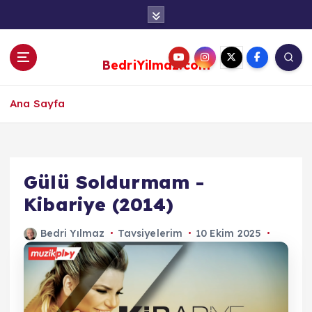
S
k
i
p
BedriYilmaz.com
t
o
c
Ana Sayfa
o
n
t
e
Gülü Soldurmam -
n
Kibariye (2014)
t
Bedri Yılmaz
Tavsiyelerim
10 Ekim 2025