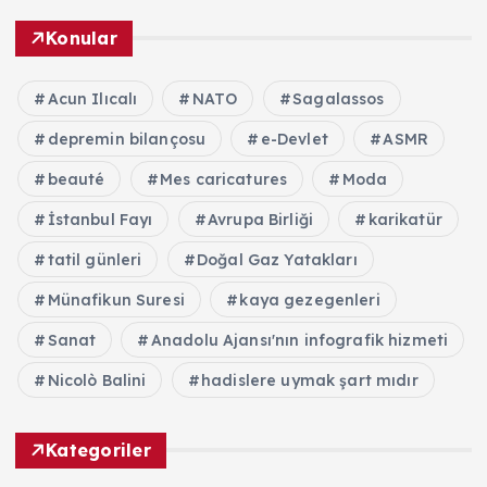
Konular
Acun Ilıcalı
NATO
Sagalassos
depremin bilançosu
e-Devlet
ASMR
beauté
Mes caricatures
Moda
İstanbul Fayı
Avrupa Birliği
karikatür
tatil günleri
Doğal Gaz Yatakları
Münafikun Suresi
kaya gezegenleri
Sanat
Anadolu Ajansı'nın infografik hizmeti
Nicolò Balini
hadislere uymak şart mıdır
Kategoriler