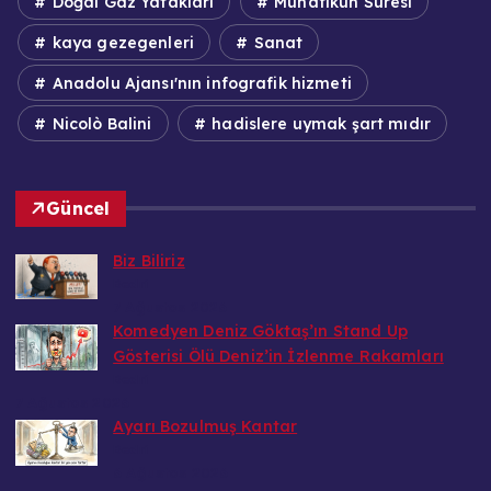
Doğal Gaz Yatakları
Münafikun Suresi
kaya gezegenleri
Sanat
Anadolu Ajansı'nın infografik hizmeti
Nicolò Balini
hadislere uymak şart mıdır
Güncel
Biz Biliriz
Bedri
7 Ağustos 2026
Komedyen Deniz Göktaş’ın Stand Up
Gösterisi Ölü Deniz’in İzlenme Rakamları
Bedri
7 Ağustos 2026
Ayarı Bozulmuş Kantar
Bedri
6 Ağustos 2026