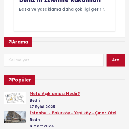
Deniz’in İzlenme Rakamları
Baskı ve yasaklama daha çok ilgi getirir.
Arama
Ara
Popüler
Meta Açıklaması Nedir?
Bedri
17 Eylül 2025
İstanbul - Bakırköy - Yeşilköy - Çınar Otel
Bedri
4 Mart 2024