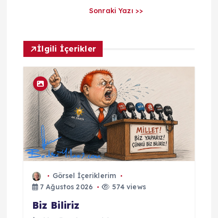
ı
Sonraki Yazı >>
m
İlgili İçerikler
Görsel İçeriklerim
7 Ağustos 2026
574 views
Biz Biliriz