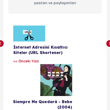
yazıları ve paylaşımları
Y
a
İnternet Adresini Kısaltıcı
z
Siteler (URL Shortener)
<< Önceki Yazı
ı
l
a
r
Siempre Me Quedará - Bebe
(2004)